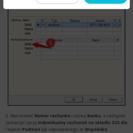
3. Wprowadzić
Numer rachunku
i nazwę
Banku
, a następnie
zaznaczyć opcję
Indywidualny rachunek na składki ZUS dla
i wybrać
Podmiot
lub odpowiedniego ze
Wspólnika
.