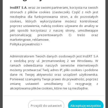
wprowadzić rachunek składek ZUS, należy:
InsERT S.A.
wraz ze swoimi partnerami, korzysta na swoich
1. Przejść do modułu
Instytucje
, zaznaczyć odpowiednią
stronach z plików cookies (ciasteczek). Część z nich jest
niezbędna dla funkcjonowania stron, a do pozostałych
Instytucję
ZUS
i kliknąć
Popraw
.
cookies, których wykorzystanie możesz kontrolować
poprzez ustawienia, należą cookies: używane do analizy w
jaki sposób korzystasz z naszej strony, umożliwiające
personalizację prezentowanych Ci treści oraz
marketingowe, reklamowe.
Polityka prywatności >
Administratorem Twoich danych osobowych jest InsERT S.A
z siedzibą przy ul. Jerzmanowskiej 2 we Wrocławiu. W
ramach odwiedzania naszych serwisów internetowych
możemy przetwarzać Twój adres IP, pliki cookies i podobne
dane nt. Twojej aktywności oraz urządzeń użytkownika.
Ponieważ szanujemy Twoje prawo do prywatności, poprzez
2. Na zakładce
Dodatkowe
w sekcji
Rachunki bankowe
zmianę ustawień umożliwiamy Ci rezygnację z
dodać nowy rachunek.
akceptowania plików cookies, które nie są niezbędne.
Przejdź do ustawień
Akceptuję wszystkie