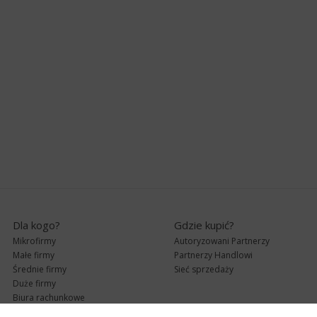
Dla kogo?
Gdzie kupić?
Mikrofirmy
Autoryzowani Partnerzy
Małe firmy
Partnerzy Handlowi
Średnie firmy
Sieć sprzedaży
Duże firmy
Biura rachunkowe