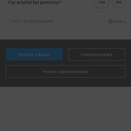
TAK
NIE
Czy artykuł był pomocny?
Wróć do wyszukiwarki
drukuj
Pomoc zdalna
teleKonsultant
Forum użytkowników