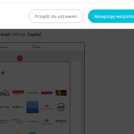
Przejdź do ustawień
Akceptuję wszystk
–mail
i kliknąć
Zapłać
.