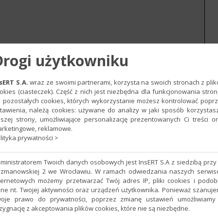
Drogi użytkowniku
przy przerwanej płatności i kliknąć
Wznów płatność
.
sERT S.A.
wraz ze swoimi partnerami, korzysta na swoich stronach z pli
okies (ciasteczek). Część z nich jest niezbędna dla funkcjonowania stron
 pozostałych cookies, których wykorzystanie możesz kontrolować popr
tawienia, należą cookies: używane do analizy w jaki sposób korzystas
szej strony, umożliwiające personalizację prezentowanych Ci treści o
rketingowe, reklamowe.
lityka prywatności >
ministratorem Twoich danych osobowych jest InsERT S.A z siedzibą przy 
rzmanowskiej 2 we Wrocławiu. W ramach odwiedzania naszych serwi
ternetowych możemy przetwarzać Twój adres IP, pliki cookies i podo
ne nt. Twojej aktywności oraz urządzeń użytkownika. Ponieważ szanuj
oje prawo do prywatności, poprzez zmianę ustawień umożliwiamy
zygnację z akceptowania plików cookies, które nie są niezbędne.