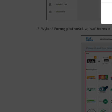
3. Wybrać
F
ormę płatności
, wpisać
Adres e