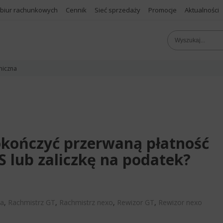
 biur rachunkowych
Cennik
Sieć sprzedaży
Promocje
Aktualności
niczna
dokończyć przerwaną płatność
S lub zaliczkę na podatek?
ra
,
Rachmistrz GT
,
Rachmistrz nexo
,
Rewizor GT
,
Rewizor nexo