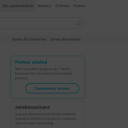
Dla użytkowników
Kariera
O firmie
Pomoc
Serwis dla Partnerów
Serwis dla mediów
Pomoc zdalna
Nasz konsultant połączy się z Twoim
komputerem, by udzielić niezbędnej
pomocy.
Zarezerwuj termin
teleKonsultant
Kupując abonament na teleKonsultanta,
zyskujesz telefoniczną pomoc eksperta
oraz szereg innych usług.