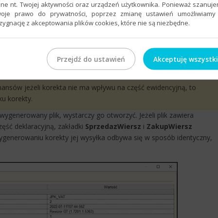
ne nt. Twojej aktywności oraz urządzeń użytkownika. Ponieważ szanuj
oje prawo do prywatności, poprzez zmianę ustawień umożliwiamy
zygnację z akceptowania plików cookies, które nie są niezbędne.
Przejdź do ustawień
Akceptuję wszystk
nansów jeżeli korekta nie ma wpływu na część ewidencyjną, to
ku korekty.
 wygenerowany plik, wystarczy go otworzyć. Jeżeli plik zawiera
zęść deklaracyjną, zakładki
SprzedazWiersz
i
ZakupWiersz
generowaniu korekty jej wysyłka odbywa się w sposób identyczny,