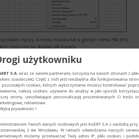
zyciskiem myszy, w menu modułu lub w górnym menu Plik JPK):
ch części ma się składać plik korekty.
Drogi użytkowniku
sERT S.A.
wraz ze swoimi partnerami, korzysta na swoich stronach z pli
okies (ciasteczek). Część z nich jest niezbędna dla funkcjonowania stron
 pozostałych cookies, których wykorzystanie możesz kontrolować popr
tawienia, należą cookies: używane do analizy w jaki sposób korzystas
szej strony, umożliwiające personalizację prezentowanych Ci treści o
rketingowe, reklamowe.
lityka prywatności >
ministratorem Twoich danych osobowych jest InsERT S.A z siedzibą przy 
rzmanowskiej 2 we Wrocławiu. W ramach odwiedzania naszych serwi
ternetowych możemy przetwarzać Twój adres IP, pliki cookies i podo