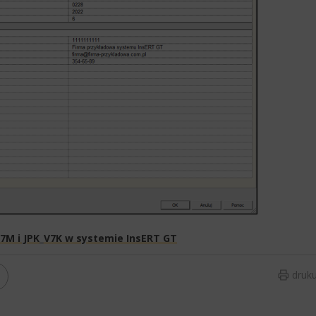
7M i JPK_V7K w systemie InsERT GT​
druku