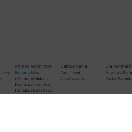
Pomoc techniczna
Uaktualnienia
Dla Partner
tnerzy
Pomoc zdalna
Abonament
Serwis dla Part
wi
e-Pomoc techniczna
Aktualne wersje
Zostań Partne
Forum użytkowników
Formularz kontaktowy
Punkty Serwisowe
teleKonsultant
InsERT Status
SA