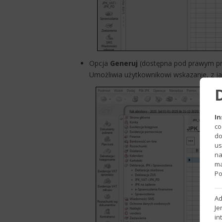
Opcja
Generuj
(dostępna pod prawym pr
Umożliwia użytkownikowi wskazanie, z jaki
In
co
do
us
na
ma
Po
Ad
Je
in