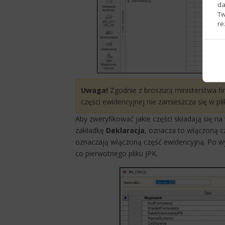
da
Tw
re
​Uwaga!
Zgodnie z broszurą ministerstwa fi
części ewidencyjnej nie zamieszcza się w pli
Aby zweryfikować jakie części składają się na
zakładkę
Deklaracja
, oznacza to włączoną c
oznaczają włączoną część ewidencyjną. Po wy
co pierwotnego pliku JPK.