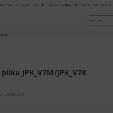
 biur rachunkowych
Cennik
Sieć sprzedaży
Promocje
Aktualności
niczna
 pliku JPK_V7M/JPK_V7K
 GT
,
Subiekt GT