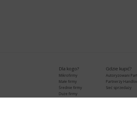
Dla kogo?
Gdzie kupić?
Mikrofirmy
Autoryzowani Par
Małe firmy
Partnerzy Handlo
Średnie firmy
Sieć sprzedaży
Duże firmy
Biura rachunkowe
Polityka prywatności
-
ustawienia
D