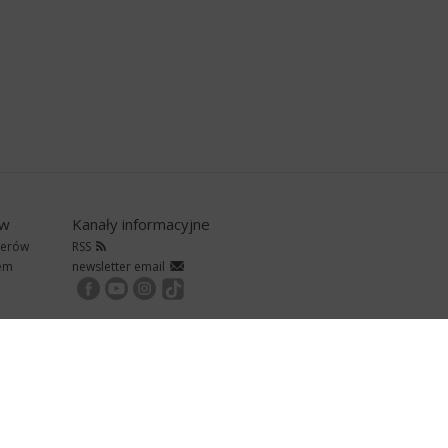
ów
Kanały informacyjne
nerów
RSS
rem
newsletter email
Copyright © 2026
InsERT S.A.