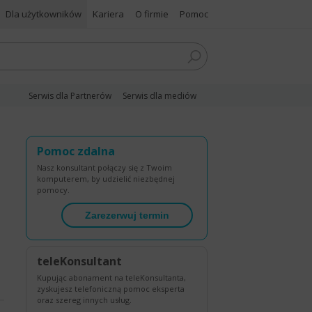
Dla użytkowników
Kariera
O firmie
Pomoc
Serwis dla Partnerów
Serwis dla mediów
Pomoc zdalna
Nasz konsultant połączy się z Twoim
komputerem, by udzielić niezbędnej
pomocy.
Zarezerwuj termin
teleKonsultant
Kupując abonament na teleKonsultanta,
zyskujesz telefoniczną pomoc eksperta
oraz szereg innych usług.