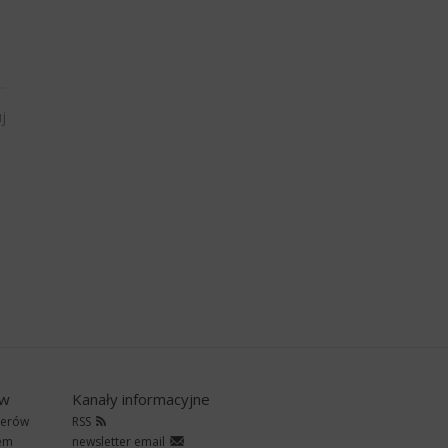
j
ów
Kanały informacyjne
nerów
RSS
rem
newsletter email