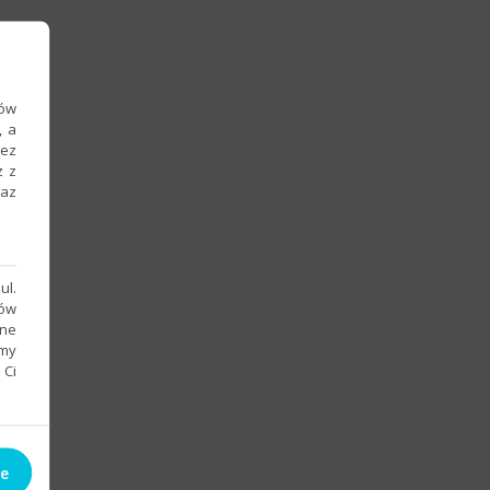
ków
, a
zez
z z
raz
ul.
sów
bne
emy
 Ci
ie