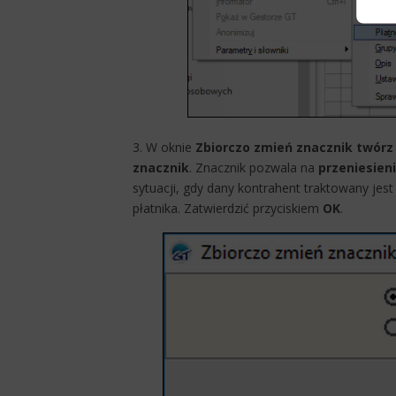
3. W oknie
Zbiorczo zmień znacznik twórz 
znacznik
. Znacznik pozwala na
przeniesieni
sytuacji, gdy dany kontrahent traktowany jest
płatnika. Zatwierdzić przyciskiem
OK
​.