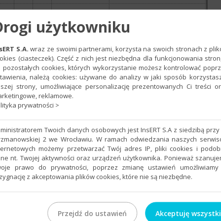
Drogi użytkowniku
sERT S.A.
wraz ze swoimi partnerami, korzysta na swoich stronach z pli
okies (ciasteczek). Część z nich jest niezbędna dla funkcjonowania stron
cze
–
Płatności
–
Zmień znacznik twórz cesję płatności
.
 pozostałych cookies, których wykorzystanie możesz kontrolować popr
tawienia, należą cookies: używane do analizy w jaki sposób korzystas
szej strony, umożliwiające personalizację prezentowanych Ci treści o
rketingowe, reklamowe.
lityka prywatności >
ministratorem Twoich danych osobowych jest InsERT S.A z siedzibą przy 
rzmanowskiej 2 we Wrocławiu. W ramach odwiedzania naszych serwi
ternetowych możemy przetwarzać Twój adres IP, pliki cookies i podo
ne nt. Twojej aktywności oraz urządzeń użytkownika. Ponieważ szanuj
oje prawo do prywatności, poprzez zmianę ustawień umożliwiamy
zygnację z akceptowania plików cookies, które nie są niezbędne.
Przejdź do ustawień
Akceptuję wszystk