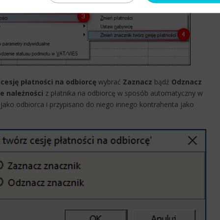
cesję płatności na odbiorcę
wybrać
Zaznacz
bądź
Odznacz
e należności
z płatnika na odbiorcę w sposób automatyczny w
 jako odbiorca i przypisano do niego innego kontrahenta jako