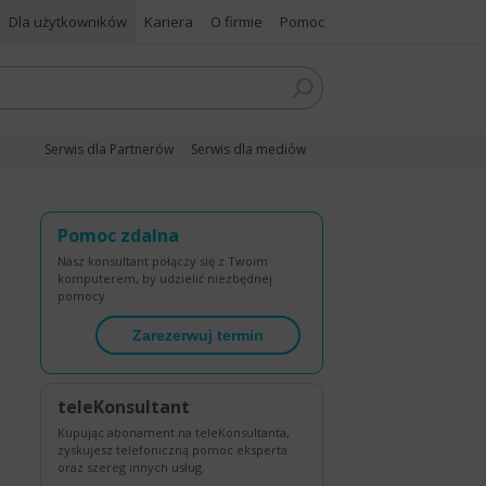
Dla użytkowników
Kariera
O firmie
Pomoc
Serwis dla Partnerów
Serwis dla mediów
Pomoc zdalna
Nasz konsultant połączy się z Twoim
komputerem, by udzielić niezbędnej
pomocy.
Zarezerwuj termin
teleKonsultant
Kupując abonament na teleKonsultanta,
zyskujesz telefoniczną pomoc eksperta
oraz szereg innych usług.