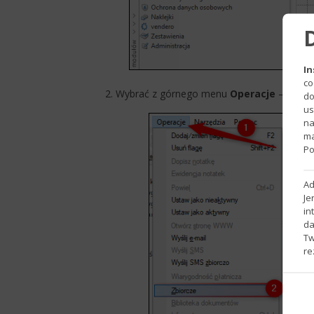
In
co
​2. Wybrać z górnego menu
Operacje
–
Zbior
do
us
na
ma
Po
Ad
Je
in
da
Tw
re