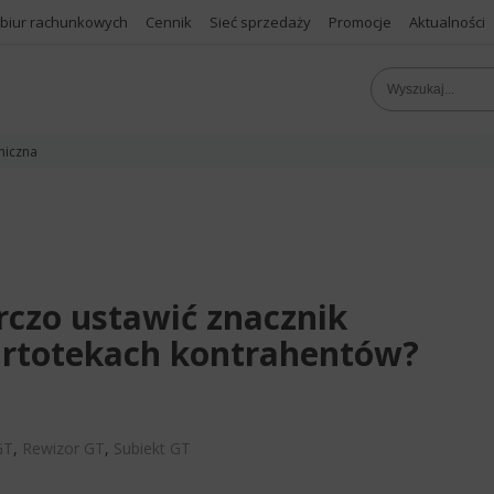
 biur rachunkowych
Cennik
Sieć sprzedaży
Promocje
Aktualności
niczna
orczo ustawić znacznik
kartotekach kontrahentów?
GT
,
Rewizor GT
,
Subiekt GT