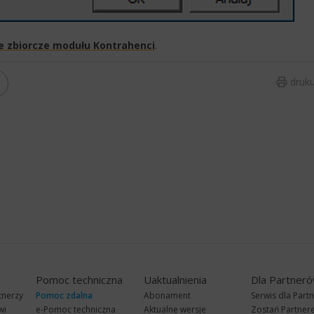
e zbiorcze modułu Kontrahenci
. ​
druku
Pomoc techniczna
Uaktualnienia
Dla Partner
tnerzy
Pomoc zdalna
Abonament
Serwis dla Part
wi
e-Pomoc techniczna
Aktualne wersje
Zostań Partne