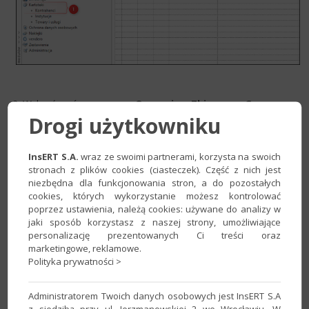
​2. Wybrać z górnego menu
Operacje – Zbiorcze – Grupy –
Drogi użytkowniku
Zmień grupę,
​a następnie wybrać grupę z dostępnych na liście
lub utworzyć nową. Grupy pobierane są z modułu
Administracja – Słowniki – Grupy kontrahentów
.
InsERT S.A.
wraz ze swoimi partnerami, korzysta na swoich
stronach z plików cookies (ciasteczek). Część z nich jest
niezbędna dla funkcjonowania stron, a do pozostałych
cookies, których wykorzystanie możesz kontrolować
poprzez ustawienia, należą cookies: używane do analizy w
jaki sposób korzystasz z naszej strony, umożliwiające
personalizację prezentowanych Ci treści oraz
marketingowe, reklamowe.
Polityka prywatności >
Administratorem Twoich danych osobowych jest InsERT S.A
z siedzibą przy ul. Jerzmanowskiej 2 we Wrocławiu. W