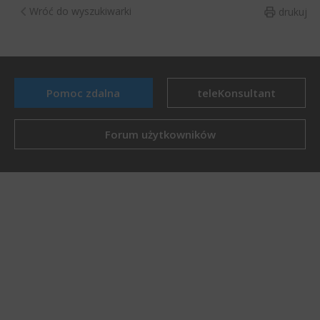
Wróć do wyszukiwarki
drukuj
Pomoc zdalna
teleKonsultant
Forum użytkowników