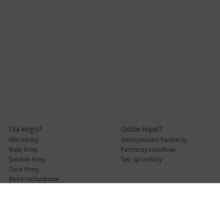
Dla kogo?
Gdzie kupić?
Mikrofirmy
Autoryzowani Partnerzy
Małe firmy
Partnerzy Handlowi
Średnie firmy
Sieć sprzedaży
Duże firmy
Biura rachunkowe
Pomoc techniczna
Uaktualnienia
Pomoc zdalna
Abonament