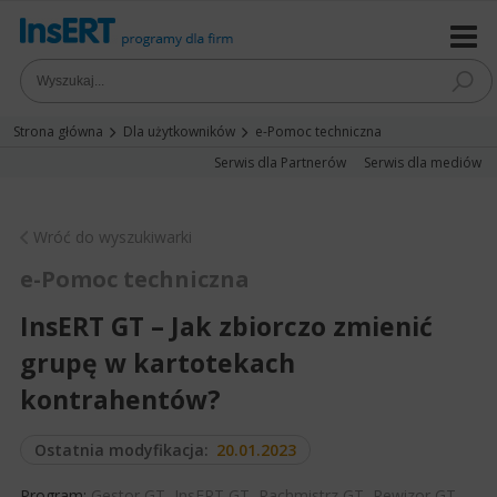
Strona główna
Dla użytkowników
e-Pomoc techniczna
Serwis dla Partnerów
Serwis dla mediów
Wróć do wyszukiwarki
e-Pomoc techniczna
InsERT GT – Jak zbiorczo zmienić
grupę w kartotekach
kontrahentów?
Ostatnia modyfikacja:
20.01.2023
Program:
Gestor GT
,
InsERT GT
,
Rachmistrz GT
,
Rewizor GT
,