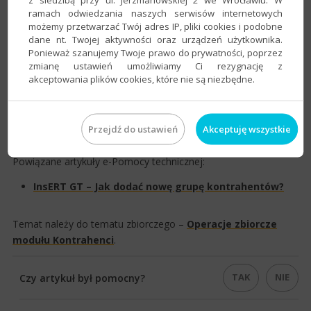
ramach odwiedzania naszych serwisów internetowych
możemy przetwarzać Twój adres IP, pliki cookies i podobne
dane nt. Twojej aktywności oraz urządzeń użytkownika.
Ponieważ szanujemy Twoje prawo do prywatności, poprzez
zmianę ustawień umożliwiamy Ci rezygnację z
akceptowania plików cookies, które nie są niezbędne.
Przejdź do ustawień
Akceptuję wszystkie
Powiązane artykuły e-Pomocy technicznej:
InsERT GT – Jak dodać nowę grupę kontrahentów?​
Temat należy do tematu zbiorczego –
Operacje zbiorcze
modułu Kontrahenci
. ​ ​
TAK
NIE
Czy artykuł był pomocny?