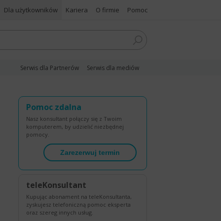
Dla użytkowników
Kariera
O firmie
Pomoc
Serwis dla Partnerów
Serwis dla mediów
Pomoc zdalna
Nasz konsultant połączy się z Twoim
komputerem, by udzielić niezbędnej
pomocy.
Zarezerwuj termin
teleKonsultant
Kupując abonament na teleKonsultanta,
zyskujesz telefoniczną pomoc eksperta
oraz szereg innych usług.