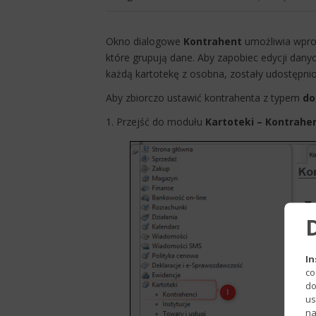
​Okno dialogowe
Kontrahent
umożliwia wprow
które grupują dane. Aby zapobiec edycji dany
każdą kartotekę z osobna, zostały udostępni
Aby zbiorczo ustawić kontrahenta z typem
do
1. Przejść do modułu
Kartoteki –​ Kontrahe
In
co
do
us
na