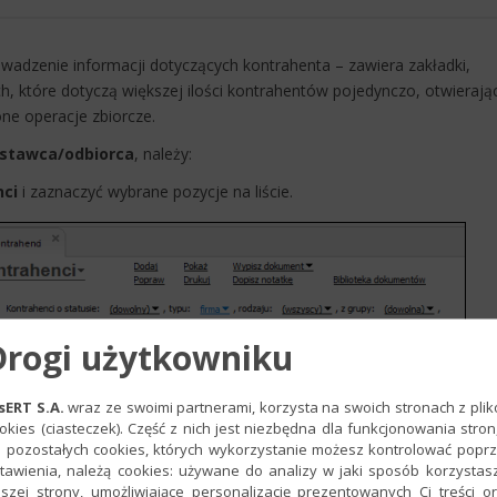
adzenie informacji dotyczących kontrahenta – zawiera zakładki,
ch, które dotyczą większej ilości kontrahentów pojedynczo, otwierają
one operacje zbiorcze.
stawca/odbiorca
, należy:
nci
i zaznaczyć wybrane pozycje na liście.
Drogi użytkowniku
sERT S.A.
wraz ze swoimi partnerami, korzysta na swoich stronach z pli
okies (ciasteczek). Część z nich jest niezbędna dla funkcjonowania stron
 pozostałych cookies, których wykorzystanie możesz kontrolować popr
tawienia, należą cookies: używane do analizy w jaki sposób korzystas
szej strony, umożliwiające personalizację prezentowanych Ci treści o