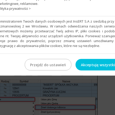
rketingowe, reklamowe.
lityka prywatności >
ministratorem Twoich danych osobowych jest InsERT S.A z siedzibą przy 
rzmanowskiej 2 we Wrocławiu. W ramach odwiedzania naszych serwi
ternetowych możemy przetwarzać Twój adres IP, pliki cookies i podo
rcze – Podstawowe – Zmień dostawca/odbiorca
.
ne nt. Twojej aktywności oraz urządzeń użytkownika. Ponieważ szanuj
oje prawo do prywatności, poprzez zmianę ustawień umożliwiamy
zygnację z akceptowania plików cookies, które nie są niezbędne.
Przejdź do ustawień
Akceptuję wszystk