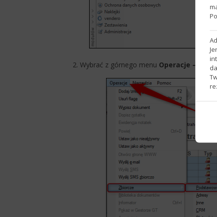
ma
Po
Ad
Je
in
​2. Wybrać z górnego menu
Operacje – Zbio
da
Tw
re