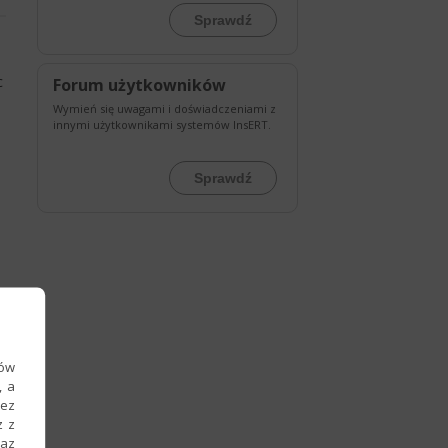
Sprawdź
c
Forum użytkowników
Wymień się uwagami i doświadczeniami z
innymi użytkownikami systemów InsERT.
Sprawdź
ków
, a
zez
z z
raz