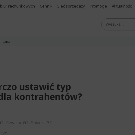
 biur rachunkowych
Cennik
Sieć sprzedaży
Promocje
Aktualności
niczna
rczo ustawić typ
dla kontrahentów?
GT
,
Rewizor GT
,
Subiekt GT
rcze