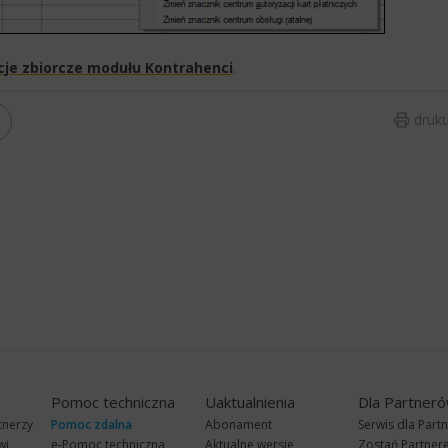
je zbiorcze modułu Kontrahenci
.
druku
Pomoc techniczna
Uaktualnienia
Dla Partner
tnerzy
Pomoc zdalna
Abonament
Serwis dla Part
wi
e-Pomoc techniczna
Aktualne wersje
Zostań Partne