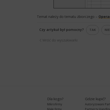
Temat należy do tematu zbiorczego –
Operac
Czy artykuł był pomocny?
TAK
NIE
Wróć do wyszukiwarki
Dla kogo?
Gdzie kupić?
Mikrofirmy
Autoryzowani Par
Małe firmy
Partnerzy Handlo