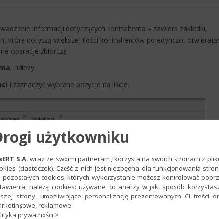
adzenie informacji dotyczących kontrahenta – zawiera zakładki,
ch, które dotyczą większej ilości kontrahentów pojedynczo, otwierają
one operacje zbiorcze
rma
, należy:
nci
i zaznaczyć wybrane pozycje na liście.
Drogi użytkowniku
sERT S.A.
wraz ze swoimi partnerami, korzysta na swoich stronach z pli
okies (ciasteczek). Część z nich jest niezbędna dla funkcjonowania stron
 pozostałych cookies, których wykorzystanie możesz kontrolować popr
tawienia, należą cookies: używane do analizy w jaki sposób korzystas
szej strony, umożliwiające personalizację prezentowanych Ci treści o
rketingowe, reklamowe.
lityka prywatności >