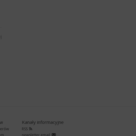
j
ów
Kanały informacyjne
nerów
RSS
rem
newsletter email