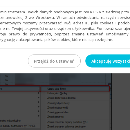
rcze – Podstawowe – Ustaw jako Firmę
.
ministratorem Twoich danych osobowych jest InsERT S.A z siedzibą przy 
rzmanowskiej 2 we Wrocławiu. W ramach odwiedzania naszych serwi
ternetowych możemy przetwarzać Twój adres IP, pliki cookies i podo
ne nt. Twojej aktywności oraz urządzeń użytkownika. Ponieważ szanuj
oje prawo do prywatności, poprzez zmianę ustawień umożliwiamy
zygnację z akceptowania plików cookies, które nie są niezbędne.
Przejdź do ustawień
Akceptuję wszystk