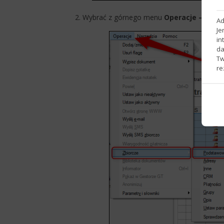
​2. Wybrać z górnego menu
Operacje – Zbio
Ad
Je
in
da
Tw
re