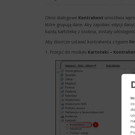
​Okno dialogowe
Kontrahent
umożliwia wprow
które grupują dane. Aby zapobiec edycji dany
każdą kartotekę z osobna, zostały udostępni
Aby zbiorczo ustawić kontrahenta z typem
Fi
1. Przejść do modułu
Kartoteki – Kontrahe
In
co
do
us
na
ma
Po