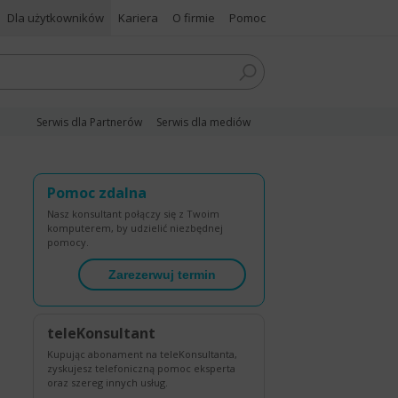
Dla użytkowników
Kariera
O firmie
Pomoc
Serwis dla Partnerów
Serwis dla mediów
Pomoc zdalna
Nasz konsultant połączy się z Twoim
komputerem, by udzielić niezbędnej
pomocy.
Zarezerwuj termin
teleKonsultant
Kupując abonament na teleKonsultanta,
zyskujesz telefoniczną pomoc eksperta
oraz szereg innych usług.