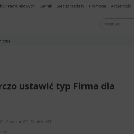
 biur rachunkowych
Cennik
Sieć sprzedaży
Promocje
Aktualności
niczna
rczo ustawić typ Firma dla
GT
,
Rewizor GT
,
Subiekt GT
rcze