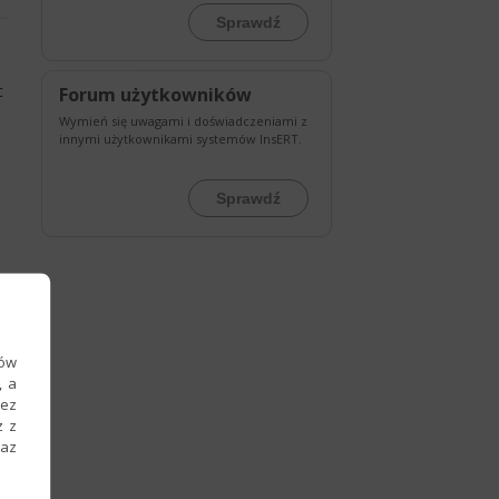
Sprawdź
c
Forum użytkowników
Wymień się uwagami i doświadczeniami z
innymi użytkownikami systemów InsERT.
Sprawdź
ków
, a
zez
z z
raz