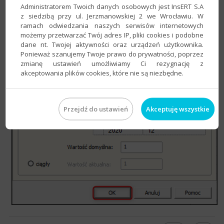
Administratorem Twoich danych osobowych jest InsERT S.A
początkowy, czyli
Wartość domyślną
. Po zmianie ustawień
z siedzibą przy ul. Jerzmanowskiej 2 we Wrocławiu. W
kliknąć
OK
.
ramach odwiedzania naszych serwisów internetowych
możemy przetwarzać Twój adres IP, pliki cookies i podobne
dane nt. Twojej aktywności oraz urządzeń użytkownika.
Ponieważ szanujemy Twoje prawo do prywatności, poprzez
zmianę ustawień umożliwiamy Ci rezygnację z
akceptowania plików cookies, które nie są niezbędne.
Przejdź do ustawień
Akceptuję wszystkie