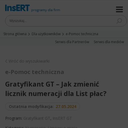
Strona główna
Dla użytkowników
e-Pomoc techniczna
Serwis dla Partnerów
Serwis dla mediów
Wróć do wyszukiwarki
e-Pomoc techniczna
Gratyfikant GT – Jak zmienić
licznik numeracji dla List płac?
Ostatnia modyfikacja:
27.05.2024
Program:
Gratyfikant GT
,
InsERT GT
Kategoria:
Numeracja
,
Umowy o pracę