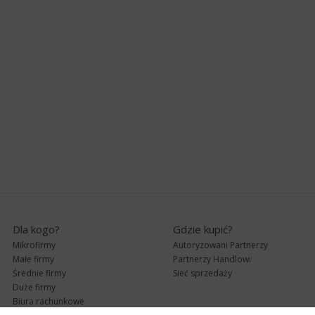
Dla kogo?
Gdzie kupić?
Mikrofirmy
Autoryzowani Partnerzy
Małe firmy
Partnerzy Handlowi
Średnie firmy
Sieć sprzedaży
Duże firmy
Biura rachunkowe