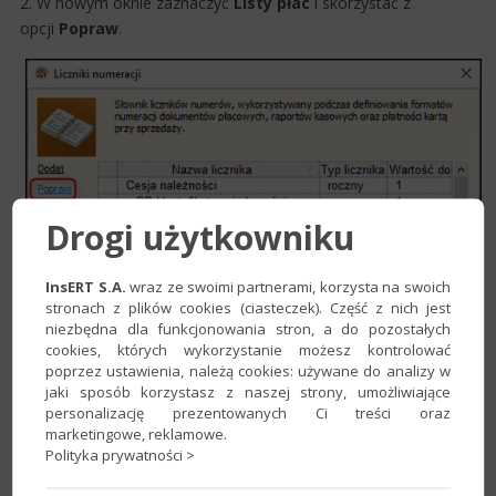
2. W nowym oknie zaznaczyć
Listy płac
i skorzystać z
opcji
Popraw
.
Drogi użytkowniku
InsERT S.A.
wraz ze swoimi partnerami, korzysta na swoich
stronach z plików cookies (ciasteczek). Część z nich jest
niezbędna dla funkcjonowania stron, a do pozostałych
cookies, których wykorzystanie możesz kontrolować
poprzez ustawienia, należą cookies: używane do analizy w
jaki sposób korzystasz z naszej strony, umożliwiające
personalizację prezentowanych Ci treści oraz
marketingowe, reklamowe.
Polityka prywatności >
3. Zaznaczyć wybrany typ licznika i wprowadzić jego wartość.
Dla licznika rocznego można zbiorczo ustawić numer