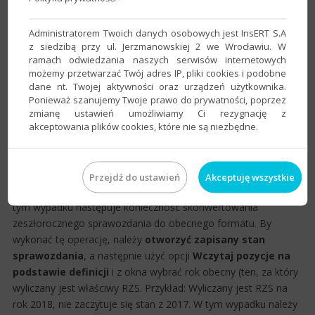
Administratorem Twoich danych osobowych jest InsERT S.A
z siedzibą przy ul. Jerzmanowskiej 2 we Wrocławiu. W
ramach odwiedzania naszych serwisów internetowych
możemy przetwarzać Twój adres IP, pliki cookies i podobne
dane nt. Twojej aktywności oraz urządzeń użytkownika.
Ponieważ szanujemy Twoje prawo do prywatności, poprzez
zmianę ustawień umożliwiamy Ci rezygnację z
3. Po zapisaniu stanu na rok poprzedni można ponownie
akceptowania plików cookies, które nie są niezbędne.
zmienić rok obrotowy na obecny i wyliczyć RZS. Gdy pomimo
wykonanych operacji stan nie zaczytuje się do obecnego
sprawozdania, może to oznaczać, że nastąpiła
zmiana
Przejdź do ustawień
Akceptuję wszystkie
struktury sprawozdania
, względem ostatniej struktury. W
tym wypadku następuje konieczność skonwertowania
zeszłorocznego sprawozdania do obecnego formatu. By
wykonać tę operację, należy
otworzyć zapisany stan
sprawozdania
, a następnie użyć opcji
Wczytaj pozycje na
podstawie definicji
i z okna wybrać rok obecny (ten, za który
wyliczany jest właściwy RZS. Przykład: Wyliczany jest RZS na
rok 2018, nie zaczytuje się stan z 2017. W tym wypadku należy