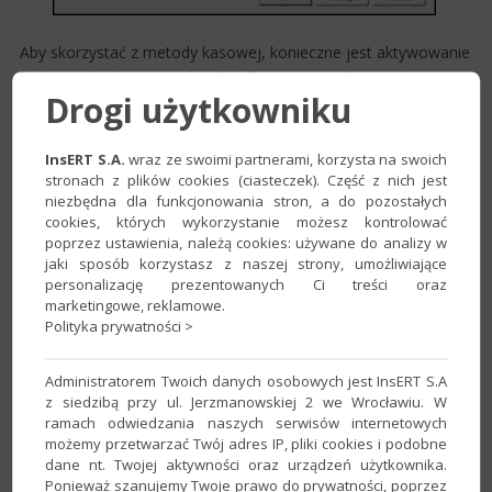
​ ​
Aby skorzystać z metody kasowej, konieczne jest aktywowanie
funkcjonalności
Rozrachunki i finanse
w
Laboratorium
.
Drogi użytkowniku
Szczegółową instrukcję dotyczącą sposobu jej aktywacji
przedstawia temat e-Pomocy technicznej dostępny tutaj:
InsERT S.A.
wraz ze swoimi partnerami, korzysta na swoich
Rachmistrz GT – Rozrachunki i finanse​
stronach z plików cookies (ciasteczek). Część z nich jest
niezbędna dla funkcjonowania stron, a do pozostałych
Po jej aktywacji należy:
cookies, których wykorzystanie możesz kontrolować
1. Przejść do odpowiedniej
Ewidencji
VAT
i dodać zapis.
poprzez ustawienia, należą cookies: używane do analizy w
jaki sposób korzystasz z naszej strony, umożliwiające
Warto zwrócić uwagę na to, że po wskazaniu domyślnej
personalizację prezentowanych Ci treści oraz
Metody
kasowej
w
Danych
podmiotu
, lub na konkretnym
marketingowe, reklamowe.
kontrahencie opcja
Naliczaj VAT po otrzymaniu zapłaty
Polityka prywatności >
jest zaznaczona, a pola
Miesiąc zapłaty
i
Data zapłaty są
puste.​ Możliwość automatycznego uzupełnienia tych pól
Administratorem Twoich danych osobowych jest InsERT S.A
pojawi się po rozliczeniu rozrachunku powiązanego z zapisem.
z siedzibą przy ul. Jerzmanowskiej 2 we Wrocławiu. W
ramach odwiedzania naszych serwisów internetowych
możemy przetwarzać Twój adres IP, pliki cookies i podobne
dane nt. Twojej aktywności oraz urządzeń użytkownika.
Ponieważ szanujemy Twoje prawo do prywatności, poprzez