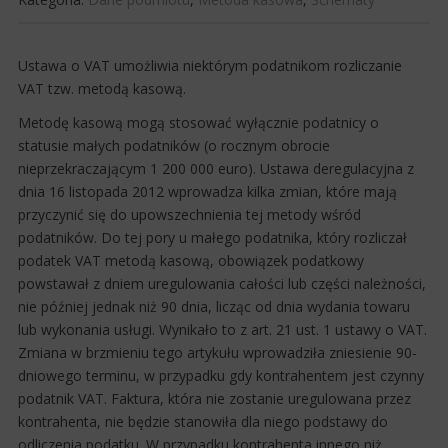
​Ustawa o VAT umożliwia niektórym podatnikom rozliczanie
VAT tzw. metodą kasową.
Metodę kasową mogą stosować wyłącznie podatnicy o
statusie małych podatników (o rocznym obrocie
nieprzekraczającym 1 200 000 euro). Ustawa deregulacyjna z
dnia 16 listopada 2012 wprowadza kilka zmian, które mają
przyczynić się do upowszechnienia tej metody wśród
podatników. Do tej pory u małego podatnika, który rozliczał
podatek VAT metodą kasową, obowiązek podatkowy
powstawał z dniem uregulowania całości lub części należności,
nie później jednak niż 90 dnia, licząc od dnia wydania towaru
lub wykonania usługi. Wynikało to z art. 21 ust. 1 ustawy o VAT.
Zmiana w brzmieniu tego artykułu wprowadziła zniesienie 90-
dniowego terminu, w przypadku gdy kontrahentem jest czynny
podatnik VAT. Faktura, która nie zostanie uregulowana przez
kontrahenta, nie będzie stanowiła dla niego podstawy do
odliczenia podatku. W przypadku kontrahenta innego niż