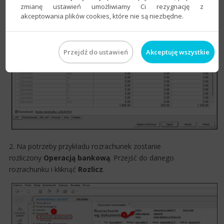
zmianę ustawień umożliwiamy Ci rezygnację z
akceptowania plików cookies, które nie są niezbędne.
Przejdź do ustawień
Akceptuję wszystkie
2. Na potrzeby przykładu rozrachunek zostanie
rozliczony
Operacją bankową
. Przejść do danego
rozrachunku i kliknąć
Rozlicz
.