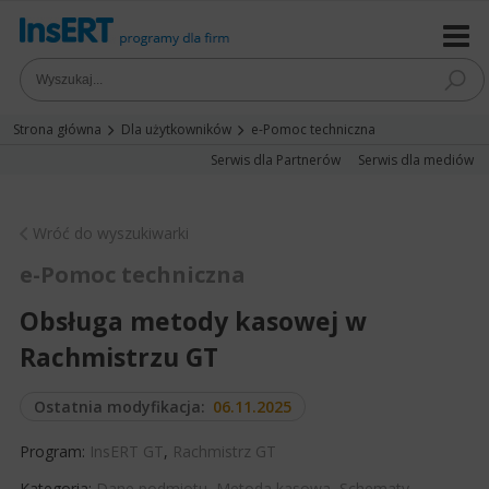
Strona główna
Dla użytkowników
e-Pomoc techniczna
Serwis dla Partnerów
Serwis dla mediów
Wróć do wyszukiwarki
e-Pomoc techniczna
Obsługa metody kasowej w
Rachmistrzu GT
Ostatnia modyfikacja:
06.11.2025
Program:
InsERT GT
,
Rachmistrz GT
Kategoria:
Dane podmiotu
,
Metoda kasowa
,
Schematy