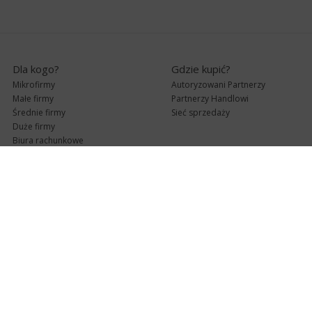
Dla kogo?
Gdzie kupić?
Mikrofirmy
Autoryzowani Partnerzy
Małe firmy
Partnerzy Handlowi
Średnie firmy
Sieć sprzedaży
Duże firmy
Biura rachunkowe
Pomoc techniczna
Uaktualnienia
Pomoc zdalna
Abonament
e-Pomoc techniczna
Aktualne wersje
Forum użytkowników
Formularz kontaktowy
Punkty Serwisowe
teleKonsultant
InsERT Status
Dla Partnerów
Kanały informacyjne