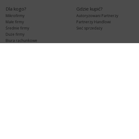
Dla kogo?
Gdzie kupić?
Mikrofirmy
Autoryzowani Partnerzy
Małe firmy
Partnerzy Handlowi
Średnie firmy
Sieć sprzedaży
Duże firmy
Biura rachunkowe
Pomoc techniczna
Uaktualnienia
Pomoc zdalna
Abonament
e-Pomoc techniczna
Aktualne wersje
Forum użytkowników
Formularz kontaktowy
Punkty Serwisowe
teleKonsultant
InsERT Status
Dla Partnerów
Kanały informacyjne
Serwis dla Partnerów
RSS
Zostań Partnerem
newsletter email