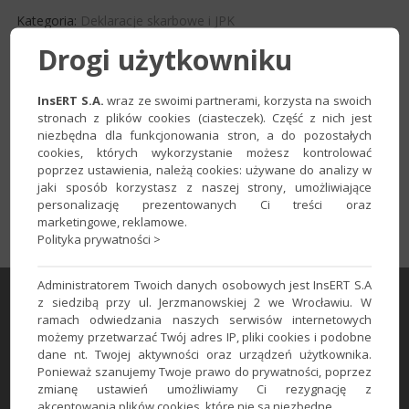
Kategoria:
Deklaracje skarbowe i JPK
Drogi użytkowniku
Pełna instrukcja, w jaki sposób utworzyć konto na platformie
InsERT S.A.
wraz ze swoimi partnerami, korzysta na swoich
ePUAP znajduję się
tutaj
.
stronach z plików cookies (ciasteczek). Część z nich jest
niezbędna dla funkcjonowania stron, a do pozostałych
TAK
NIE
Czy artykuł był pomocny?
cookies, których wykorzystanie możesz kontrolować
poprzez ustawienia, należą cookies: używane do analizy w
jaki sposób korzystasz z naszej strony, umożliwiające
personalizację prezentowanych Ci treści oraz
Wróć do wyszukiwarki
drukuj
marketingowe, reklamowe.
Polityka prywatności >
Administratorem Twoich danych osobowych jest InsERT S.A
z siedzibą przy ul. Jerzmanowskiej 2 we Wrocławiu. W
Pomoc zdalna
teleKonsultant
ramach odwiedzania naszych serwisów internetowych
możemy przetwarzać Twój adres IP, pliki cookies i podobne
dane nt. Twojej aktywności oraz urządzeń użytkownika.
Forum użytkowników
Ponieważ szanujemy Twoje prawo do prywatności, poprzez
zmianę ustawień umożliwiamy Ci rezygnację z
akceptowania plików cookies, które nie są niezbędne.