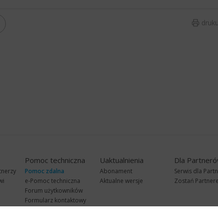
druku
Pomoc techniczna
Uaktualnienia
Dla Partner
tnerzy
Pomoc zdalna
Abonament
Serwis dla Part
wi
e-Pomoc techniczna
Aktualne wersje
Zostań Partne
Forum użytkowników
Formularz kontaktowy
Punkty Serwisowe