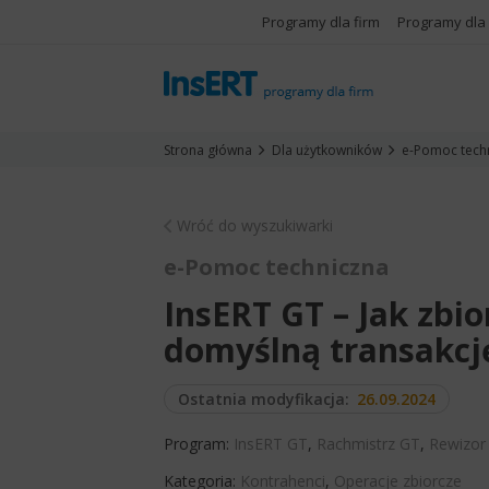
Programy dla firm
Programy dla
Strona główna
Dla użytkowników
e-Pomoc tech
Wróć do wyszukiwarki
e-Pomoc techniczna
InsERT GT – Jak zbi
domyślną transakcj
Ostatnia modyfikacja:
26.09.2024
Program:
InsERT GT
,
Rachmistrz GT
,
Rewizor
Kategoria:
Kontrahenci
,
Operacje zbiorcze