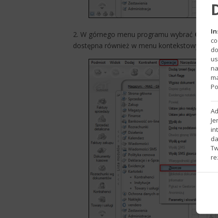
In
2. W górnego menu programu wybrać
Opera
co
dostępna również w menu kontekstowym po
do
us
na
ma
Po
Ad
Je
in
da
Tw
re