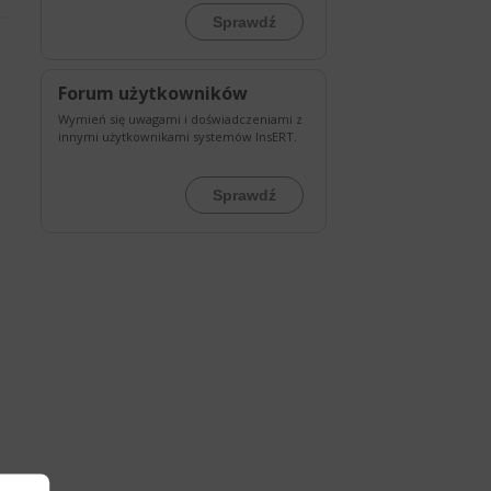
Sprawdź
Forum użytkowników
Wymień się uwagami i doświadczeniami z
innymi użytkownikami systemów InsERT.
Sprawdź