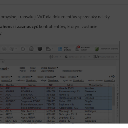
domyślnej transakcji VAT dla dokumentów sprzedaży należy:
rahenci
i
zaznaczyć
kontrahentów, którym zostanie
y.