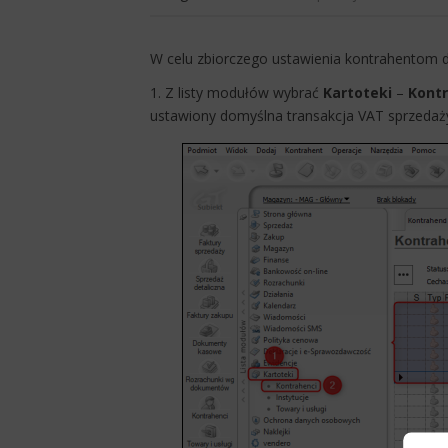
​W celu zbiorczego ustawienia kontrahentom
1. Z listy modułów wybrać
Kartoteki
–
Kont
ustawiony domyślna transakcja VAT sprzedaż