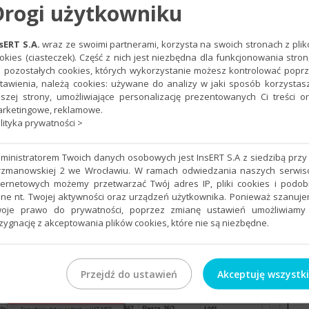
Drogi użytkowniku
sERT S.A.
wraz ze swoimi partnerami, korzysta na swoich stronach z pli
cje
–
Zbiorcze
–
Ustaw parametry indywidualne
. Opcja ta jest
okies (ciasteczek). Część z nich jest niezbędna dla funkcjonowania stron
d
Prawym Przyciskiem Myszy
.
 pozostałych cookies, których wykorzystanie możesz kontrolować popr
tawienia, należą cookies: używane do analizy w jaki sposób korzystas
szej strony, umożliwiające personalizację prezentowanych Ci treści o
rketingowe, reklamowe.
lityka prywatności >
ministratorem Twoich danych osobowych jest InsERT S.A z siedzibą przy 
rzmanowskiej 2 we Wrocławiu. W ramach odwiedzania naszych serwi
ternetowych możemy przetwarzać Twój adres IP, pliki cookies i podo
ne nt. Twojej aktywności oraz urządzeń użytkownika. Ponieważ szanuj
oje prawo do prywatności, poprzez zmianę ustawień umożliwiamy
zygnację z akceptowania plików cookies, które nie są niezbędne.
Przejdź do ustawień
Akceptuję wszystk