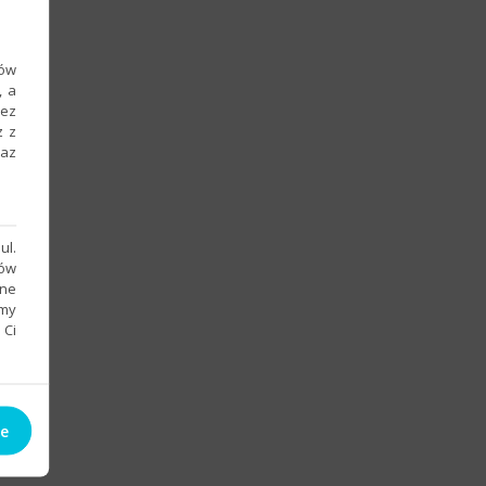
ków
, a
zez
z z
raz
ul.
sów
bne
emy
 Ci
ie