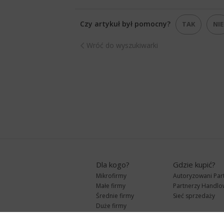
Czy artykuł był pomocny?
TAK
NIE
Wróć do wyszukiwarki
Dla kogo?
Gdzie kupić?
Mikrofirmy
Autoryzowani Par
Małe firmy
Partnerzy Handlo
Średnie firmy
Sieć sprzedaży
Duże firmy
Biura rachunkowe