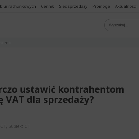
 biur rachunkowych
Cennik
Sieć sprzedaży
Promocje
Aktualności
niczna
orczo ustawić kontrahentom
ę VAT dla sprzedaży?
 GT
,
Subiekt GT