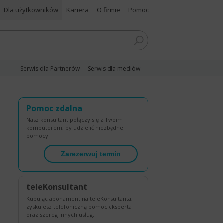
Dla użytkowników
Kariera
O firmie
Pomoc
Serwis dla Partnerów
Serwis dla mediów
Pomoc zdalna
Nasz konsultant połączy się z Twoim
komputerem, by udzielić niezbędnej
pomocy.
Zarezerwuj termin
teleKonsultant
Kupując abonament na teleKonsultanta,
zyskujesz telefoniczną pomoc eksperta
oraz szereg innych usług.