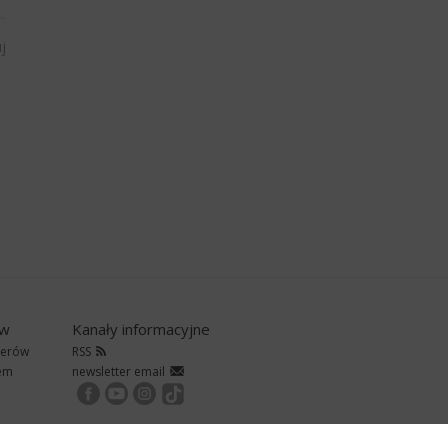
j
ów
Kanały informacyjne
nerów
RSS
rem
newsletter email