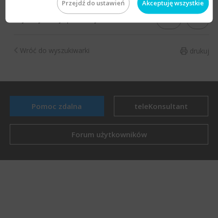
Przejdź do ustawień
Akceptuję wszystkie
TAK
NIE
Czy artykuł był pomocny?
Wróć do wyszukiwarki
drukuj
Pomoc zdalna
teleKonsultant
Forum użytkowników