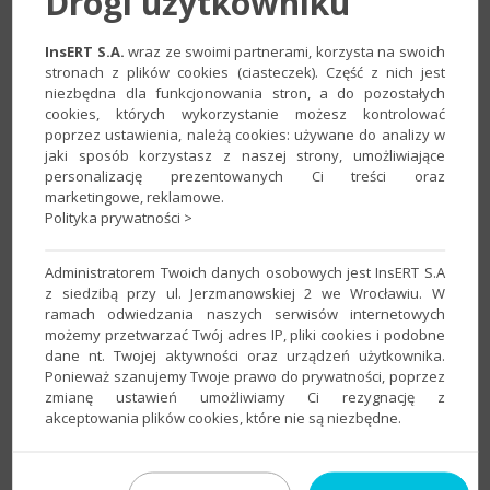
Drogi użytkowniku
InsERT S.A.
wraz ze swoimi partnerami, korzysta na swoich
stronach z plików cookies (ciasteczek). Część z nich jest
niezbędna dla funkcjonowania stron, a do pozostałych
cookies, których wykorzystanie możesz kontrolować
poprzez ustawienia, należą cookies: używane do analizy w
jaki sposób korzystasz z naszej strony, umożliwiające
2. Przejść na zakładkę
Konta kartotekowe
i w
personalizację prezentowanych Ci treści oraz
polu
Powiązane z kartoteką
wybrać wartość
Odbiorcy
, a w
marketingowe, reklamowe.
polu
Nadawaj nazwy kont
wskazać
wg symbolu i nazwy
Polityka prywatności >
odbiorcy
. Ustawienie zapisać przyciskiem
OK
.
Administratorem Twoich danych osobowych jest InsERT S.A
z siedzibą przy ul. Jerzmanowskiej 2 we Wrocławiu. W
ramach odwiedzania naszych serwisów internetowych
możemy przetwarzać Twój adres IP, pliki cookies i podobne
dane nt. Twojej aktywności oraz urządzeń użytkownika.
Ponieważ szanujemy Twoje prawo do prywatności, poprzez
zmianę ustawień umożliwiamy Ci rezygnację z
akceptowania plików cookies, które nie są niezbędne.