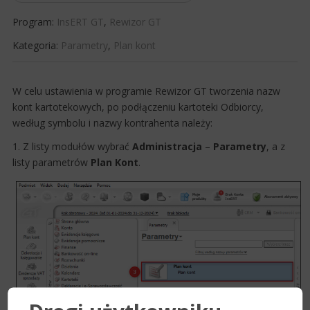
Program:
InsERT GT
,
Rewizor GT
Kategoria:
Parametry
,
Plan kont
​W celu ustawienia w programie Rewizor GT tworzenia nazw
kont kartotekowych, po podłączeniu kartoteki Odbiorcy,
według symbolu​ i nazwy kontrahenta należy:
1. Z listy modułów wybrać
Administracja
–
Parametry
, a z
listy parametrów
Plan Kont
.