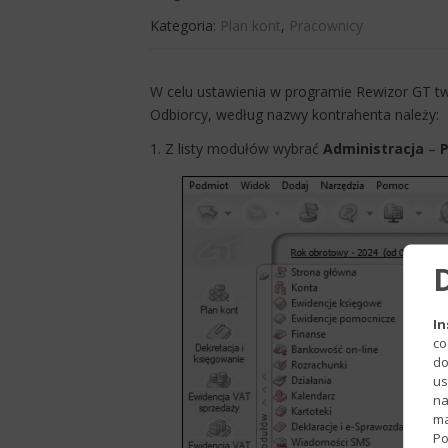
Kategoria:
Plan kont
,
Pracownicy
​W celu ustawienia w programie Rewizor GT t
Odbiorcy, według nazwy kontrahenta należy:
1. Z listy modułów wybrać
Administracja
–
In
co
do
us
na
ma
Po