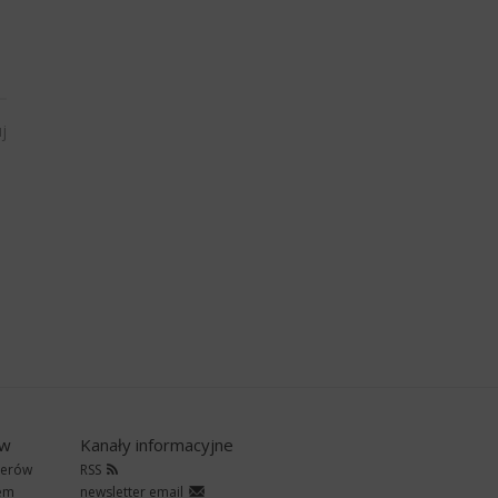
j
ów
Kanały informacyjne
nerów
RSS
rem
newsletter email