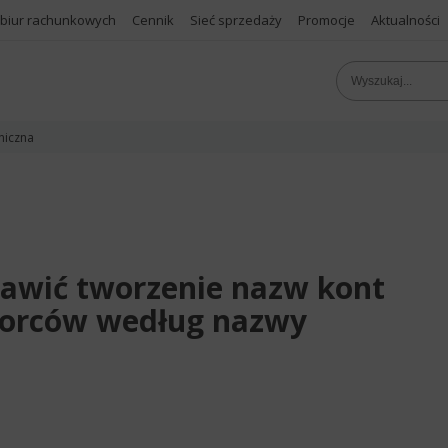
 biur rachunkowych
Cennik
Sieć sprzedaży
Promocje
Aktualności
niczna
tawić tworzenie nazw kont
iorców według nazwy