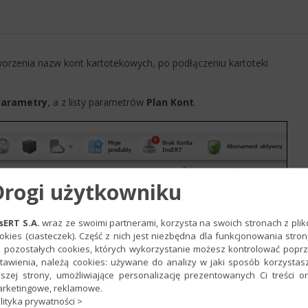
worzenia nazw kont kartotekowych, po podłączeniu kartoteki
Parametry
, a z listy parametrów
Plan Kont
.
Drogi użytkowniku
sERT S.A.
wraz ze swoimi partnerami, korzysta na swoich stronach z pli
okies (ciasteczek). Część z nich jest niezbędna dla funkcjonowania stron
 pozostałych cookies, których wykorzystanie możesz kontrolować popr
tawienia, należą cookies: używane do analizy w jaki sposób korzystas
szej strony, umożliwiające personalizację prezentowanych Ci treści o
rketingowe, reklamowe.
lityka prywatności >