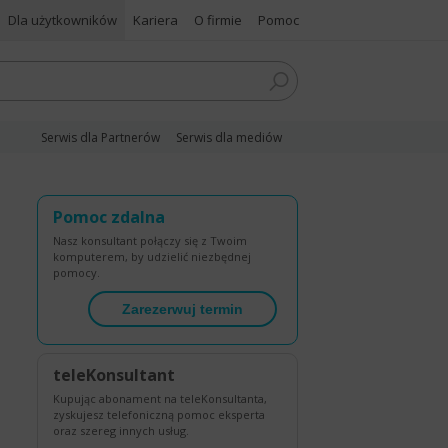
Dla użytkowników
Kariera
O firmie
Pomoc
Serwis dla Partnerów
Serwis dla mediów
Pomoc zdalna
Nasz konsultant połączy się z Twoim
komputerem, by udzielić niezbędnej
pomocy.
Zarezerwuj termin
teleKonsultant
Kupując abonament na teleKonsultanta,
zyskujesz telefoniczną pomoc eksperta
oraz szereg innych usług.