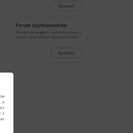
Sprawdź
Forum użytkowników
Wymień się uwagami i doświadczeniami z
innymi użytkownikami systemów InsERT.
Sprawdź
ków
, a
zez
z z
raz