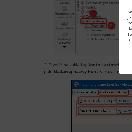
Ad
Je
in
da
Tw
re
2. Przejść na zakładkę
Konta kartotekowe
polu
Nadawaj nazwy kont
wskazać
wg naz