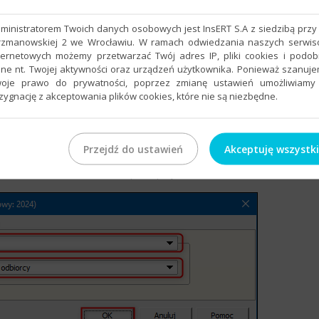
ministratorem Twoich danych osobowych jest InsERT S.A z siedzibą przy 
rzmanowskiej 2 we Wrocławiu. W ramach odwiedzania naszych serwi
ternetowych możemy przetwarzać Twój adres IP, pliki cookies i podo
ne nt. Twojej aktywności oraz urządzeń użytkownika. Ponieważ szanuj
oje prawo do prywatności, poprzez zmianę ustawień umożliwiamy
zygnację z akceptowania plików cookies, które nie są niezbędne.
Przejdź do ustawień
Akceptuję wszystk
i w polu
Powiązane z kartoteką
wybrać wartość
Odbiorcy
, a w
wy odbiorcy
. Ustawienie zapisać przyciskiem
OK
.