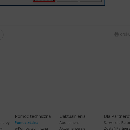
druku
Pomoc techniczna
Uaktualnienia
Dla Partner
tnerzy
Pomoc zdalna
Abonament
Serwis dla Part
wi
e-Pomoc techniczna
Aktualne wersje
Zostań Partne