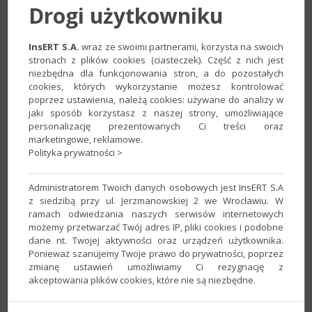
Drogi użytkowniku
InsERT S.A.
wraz ze swoimi partnerami, korzysta na swoich
stronach z plików cookies (ciasteczek). Część z nich jest
niezbędna dla funkcjonowania stron, a do pozostałych
cookies, których wykorzystanie możesz kontrolować
poprzez ustawienia, należą cookies: używane do analizy w
jaki sposób korzystasz z naszej strony, umożliwiające
2. Przejść na zakładkę
Konta kartotekowe
i w
personalizację prezentowanych Ci treści oraz
marketingowe, reklamowe.
polu
Powiązane z kartoteką
wybrać wartość
Dostawcy
, a w
Polityka prywatności >
polu
Nadawaj nazwy kont
wskazać
wg symbolu i
nazwy dostawcy
. Ustawienie zapisać przyciskiem
OK
.
Administratorem Twoich danych osobowych jest InsERT S.A
z siedzibą przy ul. Jerzmanowskiej 2 we Wrocławiu. W
ramach odwiedzania naszych serwisów internetowych
możemy przetwarzać Twój adres IP, pliki cookies i podobne
dane nt. Twojej aktywności oraz urządzeń użytkownika.
Ponieważ szanujemy Twoje prawo do prywatności, poprzez
zmianę ustawień umożliwiamy Ci rezygnację z
akceptowania plików cookies, które nie są niezbędne.