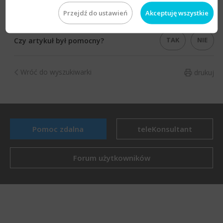
Przejdź do ustawień
Akceptuję wszystkie
TAK
NIE
Czy artykuł był pomocny?
Wróć do wyszukiwarki
drukuj
Pomoc zdalna
teleKonsultant
Forum użytkowników