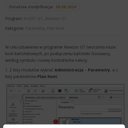
Ostatnia modyfikacja:
08.08.2024
Program:
InsERT GT
,
Rewizor GT
Kategoria:
Parametry
,
Plan kont
​W celu ustawienia w programie Rewizor GT tworzenia nazw
kont kartotekowych, po podłączeniu kartoteki Dostawcy,
według symbolu​ i nazwy kontrahenta należy:
1. Z listy modułów wybrać
Administracja
–
Parametry
, a z
listy parametrów
Plan Kont
.