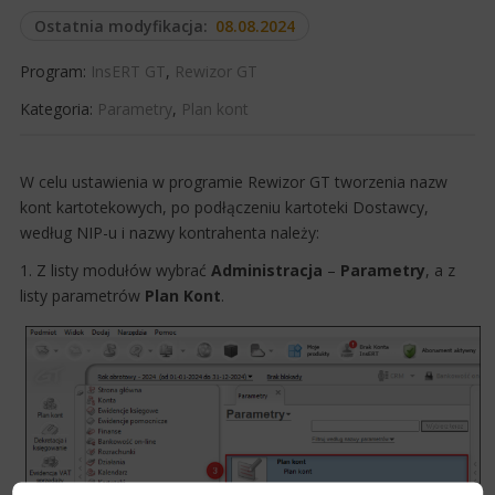
Ostatnia modyfikacja:
08.08.2024
Program:
InsERT GT
,
Rewizor GT
Kategoria:
Parametry
,
Plan kont
​W celu ustawienia w programie Rewizor GT tworzenia nazw
kont kartotekowych, po podłączeniu kartoteki Dostawcy,
według NIP-u i nazwy​ kontrahenta należy:
1. Z listy modułów wybrać
Administracja
–
Parametry
, a z
listy parametrów
Plan Kont
.