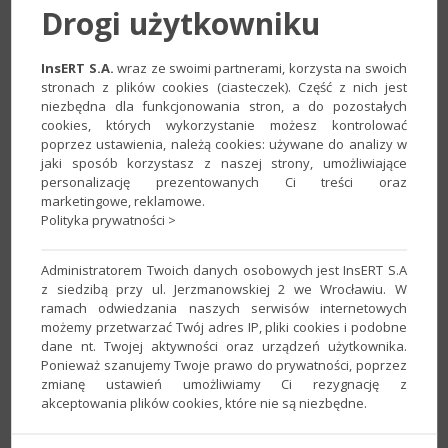
Drogi użytkowniku
InsERT S.A.
wraz ze swoimi partnerami, korzysta na swoich
stronach z plików cookies (ciasteczek). Część z nich jest
niezbędna dla funkcjonowania stron, a do pozostałych
cookies, których wykorzystanie możesz kontrolować
poprzez ustawienia, należą cookies: używane do analizy w
jaki sposób korzystasz z naszej strony, umożliwiające
2. Przejść na zakładkę
Konta kartotekowe
i w
personalizację prezentowanych Ci treści oraz
marketingowe, reklamowe.
polu
Powiązane z kartoteką
wybrać wartość
Dostawcy
, a w
Polityka prywatności >
polu
Nadawaj nazwy kont
wskazać
wg NIPu i nazwy
dostawcy
. Ustawienie zapisać przyciskiem
OK
.
Administratorem Twoich danych osobowych jest InsERT S.A
z siedzibą przy ul. Jerzmanowskiej 2 we Wrocławiu. W
ramach odwiedzania naszych serwisów internetowych
możemy przetwarzać Twój adres IP, pliki cookies i podobne
dane nt. Twojej aktywności oraz urządzeń użytkownika.
Ponieważ szanujemy Twoje prawo do prywatności, poprzez
zmianę ustawień umożliwiamy Ci rezygnację z
akceptowania plików cookies, które nie są niezbędne.