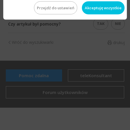
Przejdź do ustawień
Akceptuję wszystkie
TAK
NIE
Czy artykuł był pomocny?
Wróć do wyszukiwarki
drukuj
Pomoc zdalna
teleKonsultant
Forum użytkowników