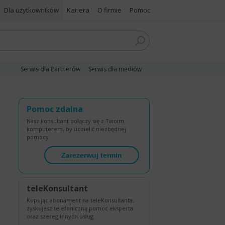
Dla użytkowników
Kariera
O firmie
Pomoc
Serwis dla Partnerów
Serwis dla mediów
Pomoc zdalna
Nasz konsultant połączy się z Twoim
komputerem, by udzielić niezbędnej
pomocy.
Zarezerwuj termin
teleKonsultant
Kupując abonament na teleKonsultanta,
zyskujesz telefoniczną pomoc eksperta
oraz szereg innych usług.