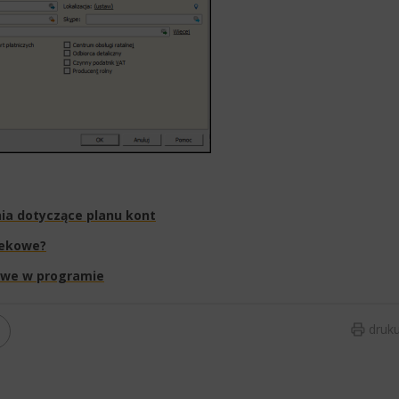
ia dotyczące planu kont
tekowe?
owe w programie​
druku