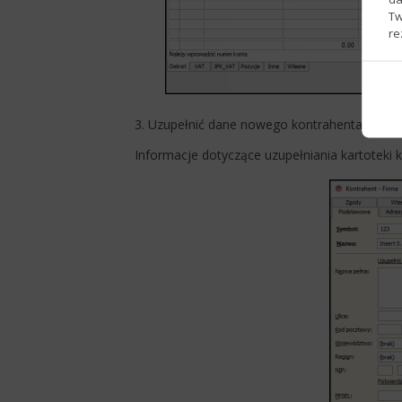
Tw
re
3. Uzupełnić dane nowego kontrahenta, a zmi
Informacje dotyczące uzupełniania kartoteki 