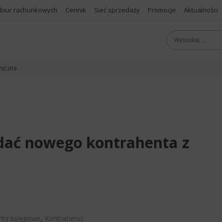
 biur rachunkowych
Cennik
Sieć sprzedaży
Promocje
Aktualności
niczna
odać nowego kontrahenta z
ty księgowe
,
Kontrahenci