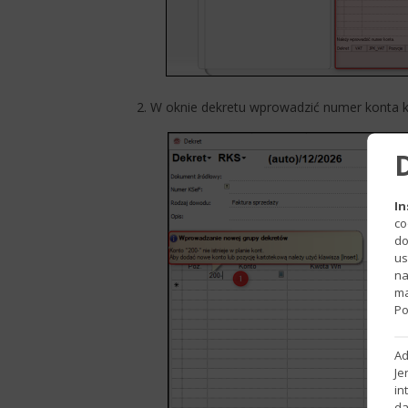
2. W oknie dekretu wprowadzić numer konta k
In
co
do
us
na
ma
Po
Ad
Je
in
da