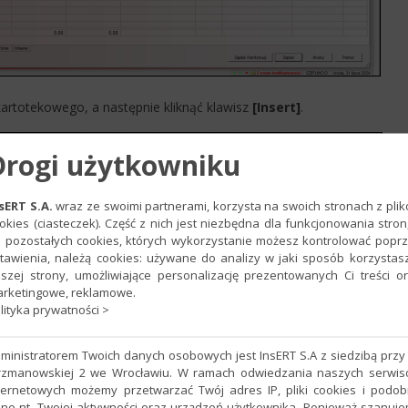
artotekowego, a następnie kliknąć klawisz
[Insert]
.​​​ ​
Drogi użytkowniku
sERT S.A.
wraz ze swoimi partnerami, korzysta na swoich stronach z pli
okies (ciasteczek). Część z nich jest niezbędna dla funkcjonowania stron
 pozostałych cookies, których wykorzystanie możesz kontrolować popr
tawienia, należą cookies: używane do analizy w jaki sposób korzystas
szej strony, umożliwiające personalizację prezentowanych Ci treści o
rketingowe, reklamowe.
lityka prywatności >
ministratorem Twoich danych osobowych jest InsERT S.A z siedzibą przy 
rzmanowskiej 2 we Wrocławiu. W ramach odwiedzania naszych serwi
ternetowych możemy przetwarzać Twój adres IP, pliki cookies i podo
ne nt. Twojej aktywności oraz urządzeń użytkownika. Ponieważ szanuj