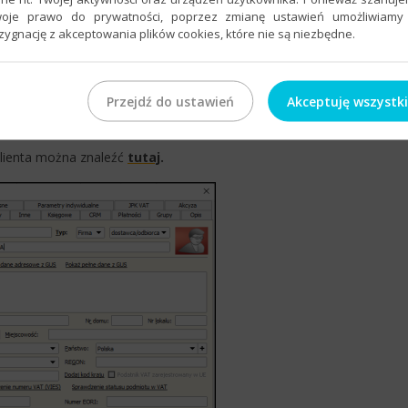
oje prawo do prywatności, poprzez zmianę ustawień umożliwiamy
zygnację z akceptowania plików cookies, które nie są niezbędne.
Przejdź do ustawień
Akceptuję wszystk
any zapisać przyciskiem
OK
.
klienta można znaleźć
tutaj
.​