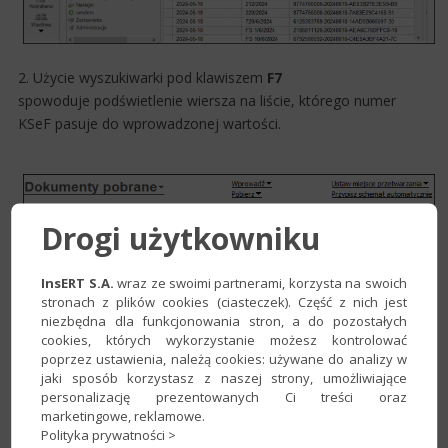
2. Użycie wyszukiwarki pod klawiszem
F7
spowoduje podświetlenie wiersza na liście, którego numer
KSeF pasuje do wprowadzonej wartości.
Drogi użytkowniku
InsERT S.A.
wraz ze swoimi partnerami, korzysta na swoich
stronach z plików cookies (ciasteczek). Część z nich jest
niezbędna dla funkcjonowania stron, a do pozostałych
cookies, których wykorzystanie możesz kontrolować
poprzez ustawienia, należą cookies: używane do analizy w
jaki sposób korzystasz z naszej strony, umożliwiające
personalizację prezentowanych Ci treści oraz
marketingowe, reklamowe.
Polityka prywatności >