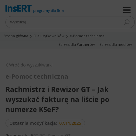
Strona główna
Dla użytkowników
e-Pomoc techniczna
Serwis dla Partnerów
Serwis dla mediów
Wróć do wyszukiwarki
e-Pomoc techniczna
Rachmistrz i Rewizor GT – Jak
wyszukać fakturę na liście po
numerze KSeF?
Ostatnia modyfikacja:
07.11.2025
Program:
InsERT GT
,
Rewizor GT