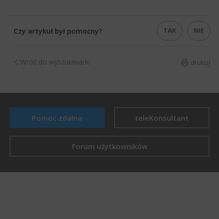
TAK
NIE
Czy artykuł był pomocny?
Wróć do wyszukiwarki
drukuj
Pomoc zdalna
teleKonsultant
Forum użytkowników