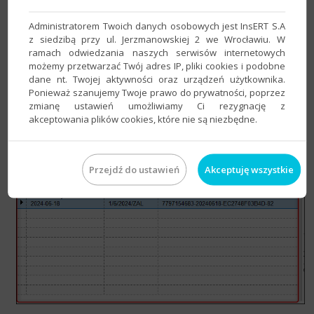
Administratorem Twoich danych osobowych jest InsERT S.A
3. Użycie opcji filtrowania dostępnej pod klawiszem
F8
z siedzibą przy ul. Jerzmanowskiej 2 we Wrocławiu. W
spowoduje
wyświetlenie na liście tylko
ramach odwiedzania naszych serwisów internetowych
możemy przetwarzać Twój adres IP, pliki cookies i podobne
tych dokumentów
, których numer KSeF pasuje do
dane nt. Twojej aktywności oraz urządzeń użytkownika.
wprowadzonej wartości.
Ponieważ szanujemy Twoje prawo do prywatności, poprzez
zmianę ustawień umożliwiamy Ci rezygnację z
akceptowania plików cookies, które nie są niezbędne.
Przejdź do ustawień
Akceptuję wszystkie