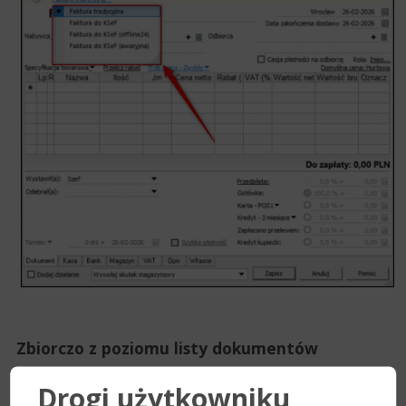
Zbiorczo z poziomu listy dokumentów​
Aby zmienić formę faktury dla wielu dokumentów, należy:
Drogi użytkowniku