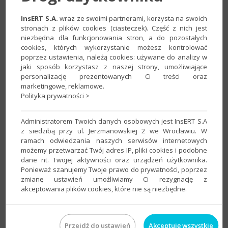
1. Przejść do modułu
Sprzedaż
–
Faktury
sprzedaży
(operacja dostępna również dla
Korekt
sprzedaży
),
InsERT S.A.
wraz ze swoimi partnerami, korzysta na swoich
zaznaczyć dokumenty, których forma ma być zmieniona i z
stronach z plików cookies (ciasteczek). Część z nich jest
niezbędna dla funkcjonowania stron, a do pozostałych
górnego menu wybrać
e-Faktury
–
Zmień
formę
cookies, których wykorzystanie możesz kontrolować
dokumentu
.
poprzez ustawienia, należą cookies: używane do analizy w
jaki sposób korzystasz z naszej strony, umożliwiające
personalizację prezentowanych Ci treści oraz
marketingowe, reklamowe.
Polityka prywatności >
Administratorem Twoich danych osobowych jest InsERT S.A
z siedzibą przy ul. Jerzmanowskiej 2 we Wrocławiu. W
ramach odwiedzania naszych serwisów internetowych
możemy przetwarzać Twój adres IP, pliki cookies i podobne
dane nt. Twojej aktywności oraz urządzeń użytkownika.
Ponieważ szanujemy Twoje prawo do prywatności, poprzez
zmianę ustawień umożliwiamy Ci rezygnację z
akceptowania plików cookies, które nie są niezbędne.
Przejdź do ustawień
Akceptuję wszystkie