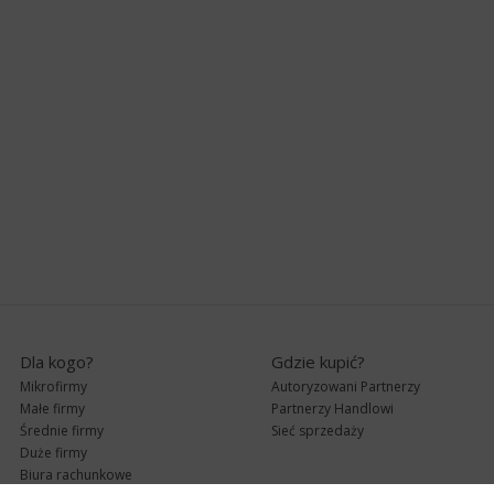
Dla kogo?
Gdzie kupić?
Mikrofirmy
Autoryzowani Partnerzy
Małe firmy
Partnerzy Handlowi
Średnie firmy
Sieć sprzedaży
Duże firmy
Biura rachunkowe