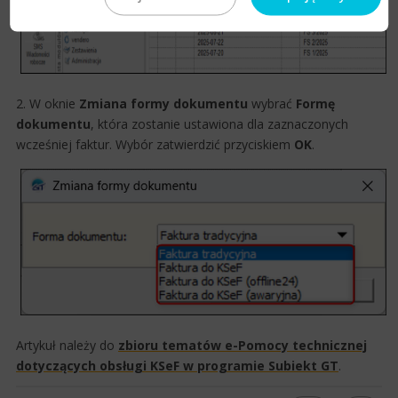
2. W oknie
Zmiana formy dokumentu
wybrać
Formę
dokumentu
, która zostanie ustawiona dla zaznaczonych
wcześniej faktur. Wybór zatwierdzić przyciskiem
OK
.
​Artykuł należy do
zbioru tematów e-Pomocy tech​nicznej
dotyczących obsługi KSeF w programie Subiekt GT​
.​​​​​​​​​