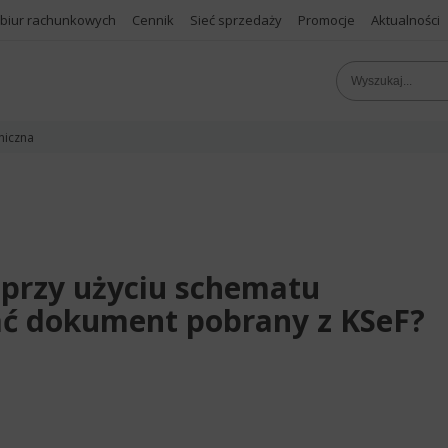
 biur rachunkowych
Cennik
Sieć sprzedaży
Promocje
Aktualności
niczna
 przy użyciu schematu
ć dokument pobrany z KSeF?