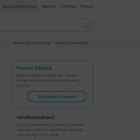
Dla użytkowników
Kariera
O firmie
Pomoc
Serwis dla Partnerów
Serwis dla mediów
Pomoc zdalna
Nasz konsultant połączy się z Twoim
komputerem, by udzielić niezbędnej
pomocy.
Zarezerwuj termin
teleKonsultant
Kupując abonament na teleKonsultanta,
zyskujesz telefoniczną pomoc eksperta
oraz szereg innych usług.