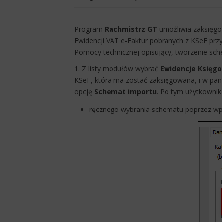
Program
Rachmistrz GT
umożliwia zaksięg
Ewidencji VAT e-Faktur pobranych z KSeF prz
Pomocy technicznej opisujący, tworzenie sc
1. Z listy modułów wybrać
Ewidencje Księg
KSeF, która ma zostać zaksięgowana, i w pa
opcję
Schemat importu
. Po tym uży​tkowni
​ręcznego wybrania schematu poprzez wpi