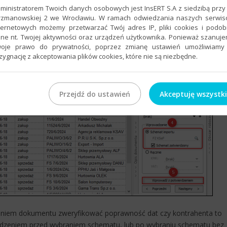
ministratorem Twoich danych osobowych jest InsERT S.A z siedzibą przy 
 kliknąć przycisk
Wprowadź z potwierdzeniem
.​
rzmanowskiej 2 we Wrocławiu. W ramach odwiedzania naszych serwi
ternetowych możemy przetwarzać Twój adres IP, pliki cookies i podo
ne nt. Twojej aktywności oraz urządzeń użytkownika. Ponieważ szanuj
oje prawo do prywatności, poprzez zmianę ustawień umożliwiamy
zygnację z akceptowania plików cookies, które nie są niezbędne.
Przejdź do ustawień
Akceptuję wszystk
dzeniem dokumentu zweryfikować poprawność dat czy kontrahenta to
erdzeniem przed wybraniem schematu, lub po wybraniu schematu bez