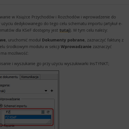
owanie w Książce Przychodów i Rozchodów i wprowadzenie do
y użyciu dedykowanego do tego celu schematu importu (artykuł e-
hematów dla KSeF dostępny jest
tutaj
). W tym celu należy:
owe
, uruchomić moduł
Dokumenty pobrane
, zaznaczyć fakturę z
nelu środkowym modułu w sekcji
Wprowadzanie
zaznaczyć
k ma możliwość:
sanie i wyszukanie go przy użyciu wyszukiwarki InsTYNKT;