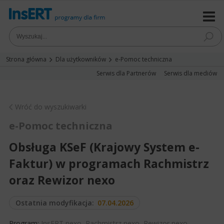
Strona główna
Dla użytkowników
e-Pomoc techniczna
Serwis dla Partnerów
Serwis dla mediów
Wróć do wyszukiwarki
e-Pomoc techniczna
Obsługa KSeF (Krajowy System e-
Faktur) w programach Rachmistrz
oraz Rewizor nexo
Ostatnia modyfikacja:
07.04.2026
Program:
InsERT nexo
,
Rachmistrz nexo
,
Rewizor nexo