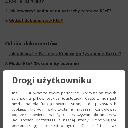
​KSeF a InsPunkty​
Jak stworzyć podmiot na potrzeby testowe KSeF?​
Widżet dokumentów KSeF​
Odbiór dokumentów
Jak odebrać e-Faktury z Krajowego Systemu e-Faktur?​
Moduł KSeF (Dokumenty pobrane)
Jak włączyć automatyczne pobieranie dokumentów z
Drogi użytkowniku
KSeF?
Jak określić zakres pobieranych e-Faktur dla Portalu
InsERT S.A.
wraz ze swoimi partnerami, korzysta na swoich
Dokumentów?​
stronach z plików cookies (ciasteczek). Część z nich jest
niezbędna dla funkcjonowania stron, a do pozostałych
cookies, których wykorzystanie możesz kontrolować
poprzez ustawienia, należą cookies: używane do analizy w
Księgowanie dokumentów
jaki sposób korzystasz z naszej strony, umożliwiające
personalizację prezentowanych Ci treści oraz