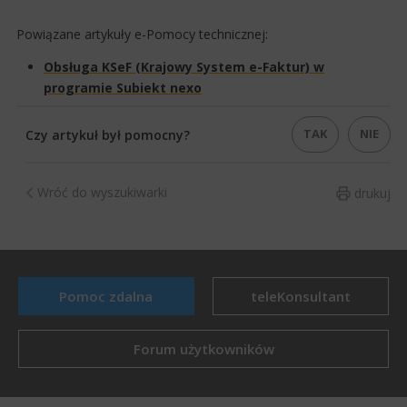
Powiązane artykuły e-Pomocy technicznej:
Obsługa KSeF (Krajowy System e-Faktur) w
programie Subiekt nexo​
TAK
NIE
Czy artykuł był pomocny?
Wróć do wyszukiwarki
drukuj
Pomoc zdalna
teleKonsultant
Forum użytkowników