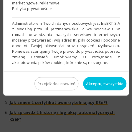
Jak dostosować schematy do dekretacji e-Faktur
marketingowe, reklamowe.
(KSeF)?​
Polityka prywatności >
Administratorem Twoich danych osobowych jest InsERT S.A
z siedzibą przy ul. Jerzmanowskiej 2 we Wrocławiu. W
Opcjonalna konfiguracja​​
ramach odwiedzania naszych serwisów internetowych
możemy przetwarzać Twój adres IP, pliki cookies i podobne
Jak zmienić sposób pracy z Krajowym Systemem e-
dane nt. Twojej aktywności oraz urządzeń użytkownika.
Faktur?
Ponieważ szanujemy Twoje prawo do prywatności, poprzez
zmianę ustawień umożliwiamy Ci rezygnację z
Jak dodać kolumnę KSeF do widoku Dekretacji
akceptowania plików cookies, które nie są niezbędne.
dokumentów?
Jak dodać kolumnę Numer KSeF do widoku Dekretacji
dokumentów?​
Przejdź do ustawień
Akceptuję wszystkie
Jak usunąć certyfikat uwierzytelniający KSeF?
Jak zmienić certyfikat uwierzytelniający KSeF?​
Jak sprawdzić historię i log akcji automatycznych
KSeF?