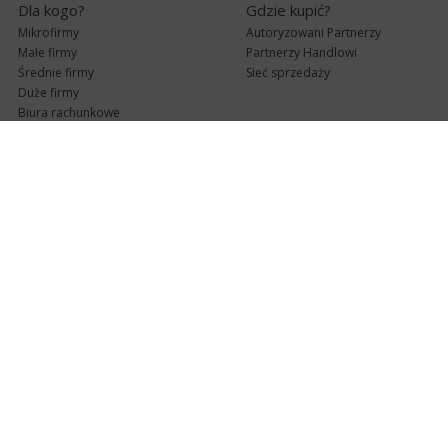
Dla kogo?
Gdzie kupić?
Mikrofirmy
Autoryzowani Partnerzy
Małe firmy
Partnerzy Handlowi
Średnie firmy
Sieć sprzedaży
Duże firmy
Biura rachunkowe
Pomoc techniczna
Uaktualnienia
Pomoc zdalna
Abonament
e-Pomoc techniczna
Aktualne wersje
Forum użytkowników
Formularz kontaktowy
Punkty Serwisowe
teleKonsultant
InsERT Status
Dla Partnerów
Kanały informacyjne
Serwis dla Partnerów
RSS
Zostań Partnerem
newsletter email