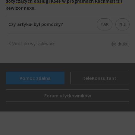
dotyczących obsługi KSeF w programach Rac​​hmistrz i
Rewizor ​nexo​
.​​​​​
TAK
NIE
Czy artykuł był pomocny?
Wróć do wyszukiwarki
drukuj
Pomoc zdalna
teleKonsultant
Forum użytkowników