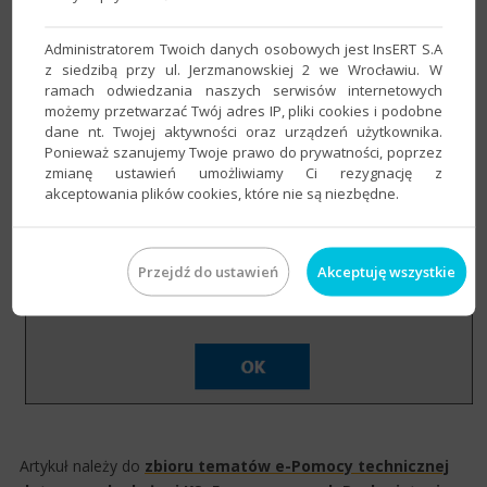
Online na podstawie KSeF ID
​– pozwala na pobranie
konkretnego dokumentu z KSeF​
Administratorem Twoich danych osobowych jest InsERT S.A
z siedzibą przy ul. Jerzmanowskiej 2 we Wrocławiu. W
2. Po zakończeniu operacji wyświetlone zostanie okno ze
ramach odwiedzania naszych serwisów internetowych
stosownym komunikatem, a pobrane dokumenty pojawią się
możemy przetwarzać Twój adres IP, pliki cookies i podobne
na liście w zakładce
Dokumenty pobrane
​.
dane nt. Twojej aktywności oraz urządzeń użytkownika.
Ponieważ szanujemy Twoje prawo do prywatności, poprzez
zmianę ustawień umożliwiamy Ci rezygnację z
akceptowania plików cookies, które nie są niezbędne.
Przejdź do ustawień
Akceptuję wszystkie
Artykuł należy do
zbioru tematów e-Pomocy technicznej