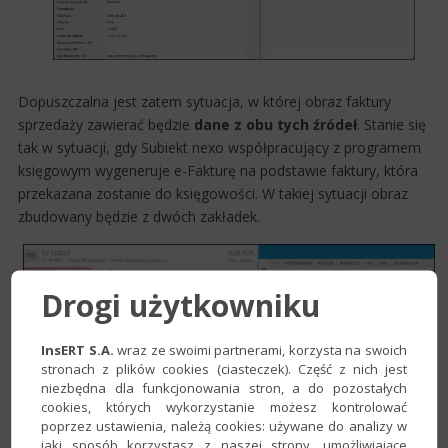
Dopuszczalna jest zatem sytuacja, w której obraz faktury
sprzedaży zawierać będzie
dane z obu tych źródeł
. Stanie się
tak w sytuacji, gdy Subiekt nexo współpracujący z programem
księgowym wygeneruje e-Fakturę na podstawie faktury, która
przekazana zostanie do księgowości. W takiej sytuacji obraz
zbudowany będzie z dwóch zakładek.
Drogi użytkowniku
InsERT S.A.
wraz ze swoimi partnerami, korzysta na swoich
stronach z plików cookies (ciasteczek). Część z nich jest
niezbędna dla funkcjonowania stron, a do pozostałych
cookies, których wykorzystanie możesz kontrolować
poprzez ustawienia, należą cookies: używane do analizy w
jaki sposób korzystasz z naszej strony, umożliwiające