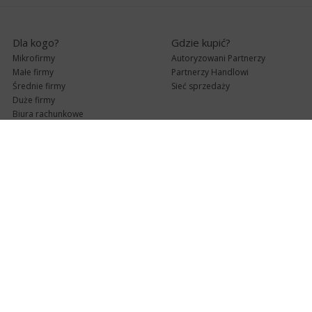
Dla kogo?
Gdzie kupić?
Mikrofirmy
Autoryzowani Partnerzy
Małe firmy
Partnerzy Handlowi
Średnie firmy
Sieć sprzedaży
Duże firmy
Biura rachunkowe
Pomoc techniczna
Uaktualnienia
Pomoc zdalna
Abonament
e-Pomoc techniczna
Aktualne wersje
Forum użytkowników
Formularz kontaktowy
Punkty Serwisowe
teleKonsultant
InsERT Status
Dla Partnerów
Kanały informacyjne
Serwis dla Partnerów
RSS
Zostań Partnerem
newsletter email