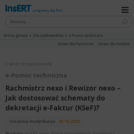
Strona główna
Dla użytkowników
e-Pomoc techniczna
Serwis dla Partnerów
Serwis dla mediów
Wróć do wyszukiwarki
e-Pomoc techniczna
Rachmistrz nexo i Rewizor nexo –
Jak dostosować schematy do
dekretacji e-Faktur (KSeF)?
Ostatnia modyfikacja:
20.10.2025
Program:
InsERT nexo
,
Portal Dokumentów
,
Rachmistrz