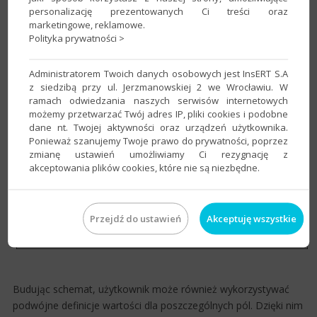
personalizację prezentowanych Ci treści oraz
marketingowe, reklamowe.
Polityka prywatności >
Dane z zakładek i mogą posłużyć do automatycznej
dekretacji. Istotną funkcjonalnością,​ jest możliwość
odwoływania się w schematach dekretacji dodanych zawartych
Administratorem Twoich danych osobowych jest InsERT S.A
z siedzibą przy ul. Jerzmanowskiej 2 we Wrocławiu. W
w obrazie standardowej faktury (zakładka
Dokument
), a
ramach odwiedzania naszych serwisów internetowych
także danych z e-Faktury. Użytkownik, tworząc schemat
możemy przetwarzać Twój adres IP, pliki cookies i podobne
dekretacji może wykorzystać z pola KSeF już w samych
dane nt. Twojej aktywności oraz urządzeń użytkownika.
warunkach wykonania schematu
, co pozwala utworzyć
Ponieważ szanujemy Twoje prawo do prywatności, poprzez
odrębny schemat dekretacji dla faktur pobieranych z KSeF.
zmianę ustawień umożliwiamy Ci rezygnację z
akceptowania plików cookies, które nie są niezbędne.
Przejdź do ustawień
Akceptuję wszystkie
Budując schemat, użytkownik może również wykorzystywać
podwójne definicje wartości dla poszczególnych pól. Dzięki nim