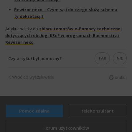
Rewizor nexo – Czym są i do czego służą schema​
ty dekretacji?
Artykuł należy do
zbioru tematów e-Pomocy technicznej
dotyczących obsługi KSeF w programach Rachmistrz i
Rewizor nexo
.​
TAK
NIE
Czy artykuł był pomocny?
Wróć do wyszukiwarki
drukuj
Pomoc zdalna
teleKonsultant
Forum użytkowników