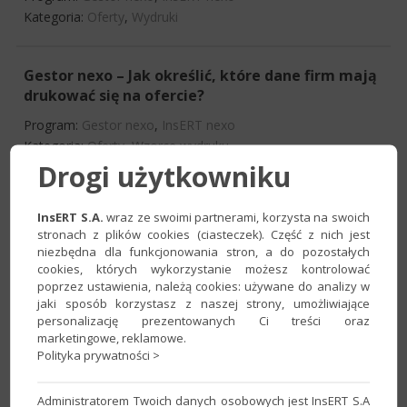
Kategoria:
Oferty
,
Wydruki
Gestor nexo – Jak określić, które dane firm mają
drukować się na ofercie?
Program:
Gestor nexo
,
InsERT nexo
Kategoria:
Oferty
,
Wzorce wydruku
Drogi użytkowniku
Gestor nexo – Automatyczne nadanie statusu
InsERT S.A.
wraz ze swoimi partnerami, korzysta na swoich
oferty po realizacji w zamówienie
stronach z plików cookies (ciasteczek). Część z nich jest
niezbędna dla funkcjonowania stron, a do pozostałych
Program:
Gestor nexo
,
InsERT nexo
cookies, których wykorzystanie możesz kontrolować
Kategoria:
Konfiguracja
,
Oferty
poprzez ustawienia, należą cookies: używane do analizy w
jaki sposób korzystasz z naszej strony, umożliwiające
personalizację prezentowanych Ci treści oraz
Gestor nexo – Jak określić domyślną walutowość
marketingowe, reklamowe.
dla ofert?
Polityka prywatności >
Program:
Gestor nexo
,
InsERT nexo
Administratorem Twoich danych osobowych jest InsERT S.A
Kategoria:
Konfiguracja
,
Oferty