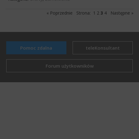
« Poprzednie
Strona:
1
2
3
4
Następne »
Pomoc zdalna
teleKonsultant
Forum użytkowników