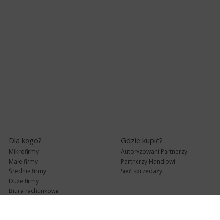
Dla kogo?
Gdzie kupić?
Mikrofirmy
Autoryzowani Partnerzy
Małe firmy
Partnerzy Handlowi
Średnie firmy
Sieć sprzedaży
Duże firmy
Biura rachunkowe
Pomoc techniczna
Uaktualnienia