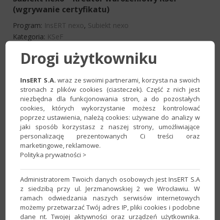
(wgrywanie certyfikatu)
Program:
InsERT nexo
,
Subiekt nexo
Kategoria:
KSeF
Drogi użytkowniku
Subiekt GT – Parametry związane z obsługą
kontrahentów w odebranych e-Fakturach
InsERT S.A.
wraz ze swoimi partnerami, korzysta na swoich
stronach z plików cookies (ciasteczek). Część z nich jest
Program:
InsERT GT
,
Subiekt GT
niezbędna dla funkcjonowania stron, a do pozostałych
Kategoria:
KSeF
cookies, których wykorzystanie możesz kontrolować
poprzez ustawienia, należą cookies: używane do analizy w
jaki sposób korzystasz z naszej strony, umożliwiające
personalizację prezentowanych Ci treści oraz
Subiekt GT – Jak zmienić certyfikat
marketingowe, reklamowe.
uwierzytelniający KSeF?
Polityka prywatności >
Program:
InsERT GT
,
Subiekt GT
Kategoria:
KSeF
,
Parametry
Administratorem Twoich danych osobowych jest InsERT S.A
z siedzibą przy ul. Jerzmanowskiej 2 we Wrocławiu. W
ramach odwiedzania naszych serwisów internetowych
Subiekt GT – Jak wystawić fakturę sprzedaży do
możemy przetwarzać Twój adres IP, pliki cookies i podobne
dane nt. Twojej aktywności oraz urządzeń użytkownika.
KSeF w trybie offline/offline24?