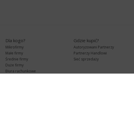
Dla kogo?
Gdzie kupić?
Mikrofirmy
Autoryzowani Partnerzy
Małe firmy
Partnerzy Handlowi
Średnie firmy
Sieć sprzedaży
Duże firmy
Biura rachunkowe
Pomoc techniczna
Uaktualnienia
Pomoc zdalna
Abonament
e-Pomoc techniczna
Aktualne wersje
Forum użytkowników
Formularz kontaktowy
Punkty Serwisowe
teleKonsultant
InsERT Status