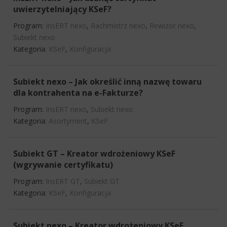
uwierzytelniający KSeF?
Program:
InsERT nexo
,
Rachmistrz nexo
,
Rewizor nexo
,
Subiekt nexo
Kategoria:
KSeF
,
Konfiguracja
Subiekt nexo – Jak określić inną nazwę towaru
dla kontrahenta na e-Fakturze?
Program:
InsERT nexo
,
Subiekt nexo
Kategoria:
Asortyment
,
KSeF
Subiekt GT – Kreator wdrożeniowy KSeF
(wgrywanie certyfikatu)
Program:
InsERT GT
,
Subiekt GT
Kategoria:
KSeF
,
Konfiguracja
Subiekt nexo – Kreator wdrożeniowy KSeF