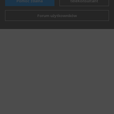
Pomoc zdalna
teleKonsultant
Forum użytkowników