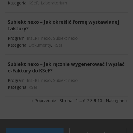
Kategoria:
KSeF
,
Laboratorium
Subiekt nexo – Jak określić formę wystawianej
faktury?
Program:
InsERT nexo
,
Subiekt nexo
Kategoria:
Dokumenty
,
KSeF
Subiekt nexo – Jak ręcznie wygenerować i wysłać
e-Faktury do KSeF?
Program:
InsERT nexo
,
Subiekt nexo
Kategoria:
KSeF
« Poprzednie
Strona:
1
...
6
7
8
9
10
Następne »