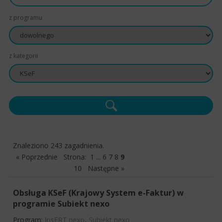
z programu
z kategorii
Znaleziono 243 zagadnienia.
« Poprzednie
Strona:
1
...
6
7
8
9
10
Następne »
Obsługa KSeF (Krajowy System e-Faktur) w
programie Subiekt nexo
Program:
InsERT nexo
,
Subiekt nexo