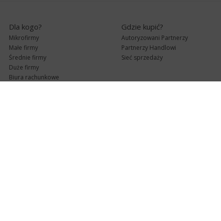
Dla kogo?
Gdzie kupić?
Mikrofirmy
Autoryzowani Partnerzy
Małe firmy
Partnerzy Handlowi
Średnie firmy
Sieć sprzedaży
Duże firmy
Biura rachunkowe
Pomoc techniczna
Uaktualnienia
Pomoc zdalna
Abonament
e-Pomoc techniczna
Aktualne wersje
Forum użytkowników
Formularz kontaktowy
Punkty Serwisowe
teleKonsultant
InsERT Status
Dla Partnerów
Kanały informacyjne
Serwis dla Partnerów
RSS
Zostań Partnerem
newsletter email