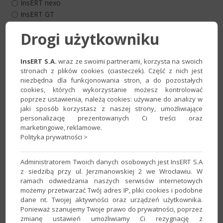
InsERT nexo
InsERT GT
Drogi użytkowniku
Wybierz pakiet e-Archiwizacji
InsERT S.A.
wraz ze swoimi partnerami, korzysta na swoich
*
Pakiety:
stronach z plików cookies (ciasteczek). Część z nich jest
10 GB
przestrzeni dyskowej i transferu miesięcznie
niezbędna dla funkcjonowania stron, a do pozostałych
cookies, których wykorzystanie możesz kontrolować
20 GB
przestrzeni dyskowej i transferu miesięcznie
poprzez ustawienia, należą cookies: używane do analizy w
30 GB
przestrzeni dyskowej i transferu miesięcznie
jaki sposób korzystasz z naszej strony, umożliwiające
40 GB
przestrzeni dyskowej i transferu miesięcznie
personalizację prezentowanych Ci treści oraz
50 GB
przestrzeni dyskowej i transferu miesięcznie
marketingowe, reklamowe.
60 GB
przestrzeni dyskowej i transferu miesięcznie
Polityka prywatności >
Administratorem Twoich danych osobowych jest InsERT S.A
z siedzibą przy ul. Jerzmanowskiej 2 we Wrocławiu. W
Ceny netto.
ramach odwiedzania naszych serwisów internetowych
możemy przetwarzać Twój adres IP, pliki cookies i podobne
Niniejszy formularz nie stanowi oferty handlowej w rozumieniu
dane nt. Twojej aktywności oraz urządzeń użytkownika.
art. 66, par. 1 Kodeksu Cywilnego.
Ponieważ szanujemy Twoje prawo do prywatności, poprzez
zmianę ustawień umożliwiamy Ci rezygnację z