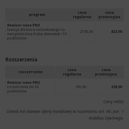
cena
cena
program
regularna
promocyjna
Rewizor nexo PRO
licencja dla biura rachunkowego na
2745,00
823,50
nieograniczoną liczbę stanowisk i 10
podmiotów
Rozszerzenia
cena
cena
rozszerzenie
regularna
promocyjna
Rewizor nexo PRO
rozszerzenie do 50
765,00
229,50
podmiotów
Ceny netto
Cennik nie stanowi oferty handlowej w rozumieniu art. 66, par. 1
Kodeksu Cywilnego.