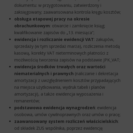
dokumentu: w przygotowaniu, zatwierdzony i
zaksięgowany; zaawansowana kontrola kręgu kosztów;
obsługa etapowej pracy na okresie
obrachunkowym
: otwarcie i zamknięcie ksiąg;
kwalifikowanie zapisów do „13. miesiąca”;
ewidencja i rozliczanie ewidencji VAT
: zakupów,
sprzedaży (w tym sprzedaż marża), rozliczenia metodą
kasową, korekty VAT nieterminowych płatności z
możliwością tworzenia zapisów na podstawie JPK_VAT;
ewidencja środków trwałych oraz wartości
niematerialnych i prawnych
(naliczanie i dekretacja
amortyzacji z uwzględnieniem kosztów przypadających
na miejsca użytkowania, wydruk tabeli i planów
amortyzacji), a także ewidencja wyposażenia i
remanentów;
podstawowa ewidencja wynagrodzeń
: ewidencja
osobowa, umów cywilnoprawnych oraz umów o pracę;
zaawansowany system rozliczeń właścicielskich
:
od składek ZUS wspólnika, poprzez ewidencję