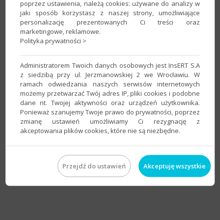
poprzez ustawienia, należą cookies: używane do analizy w
podrzędnej, a rozliczenia dokonane są w jednostce
jaki sposób korzystasz z naszej strony, umożliwiające
centralnej (np. jednostki samorządu terytorialnego,
personalizację prezentowanych Ci treści oraz
którym podlegają szkoły, zakłady użyteczności
marketingowe, reklamowe.
publicznej itp.);
Polityka prywatności >
badanie statusu kontrahentów
na podstawie
danych GUS, portali Ministerstwa Finansów
Administratorem Twoich danych osobowych jest InsERT S.A
dotyczących NIP i VAT, bazy VIES oraz rejestru kaucji
z siedzibą przy ul. Jerzmanowskiej 2 we Wrocławiu. W
gwarancyjnych;
ramach odwiedzania naszych serwisów internetowych
możemy przetwarzać Twój adres IP, pliki cookies i podobne
komunikacja z klientami, pracownikami
za
dane nt. Twojej aktywności oraz urządzeń użytkownika.
pomocą wbudowanego klienta poczty i SMS;
Ponieważ szanujemy Twoje prawo do prywatności, poprzez
płynna zmiana
z księgowości uproszczonej na księgi
zmianę ustawień umożliwiamy Ci rezygnację z
rachunkowe.
akceptowania plików cookies, które nie są niezbędne.
Przejdź do ustawień
Akceptuję wszystkie
Rewizor nexo PRO w praktyce