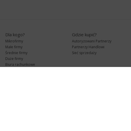
Dla kogo?
Gdzie kupić?
Mikrofirmy
Autoryzowani Partnerzy
Małe firmy
Partnerzy Handlowi
Średnie firmy
Sieć sprzedaży
Duże firmy
Biura rachunkowe
Pomoc techniczna
Uaktualnienia
Pomoc zdalna
Abonament
e-Pomoc techniczna
Aktualne wersje
Forum użytkowników
Formularz kontaktowy
Punkty Serwisowe
teleKonsultant
InsERT Status