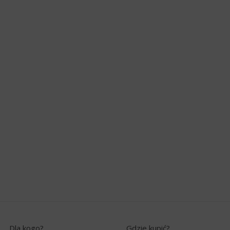
Dla kogo?
Gdzie kupić?