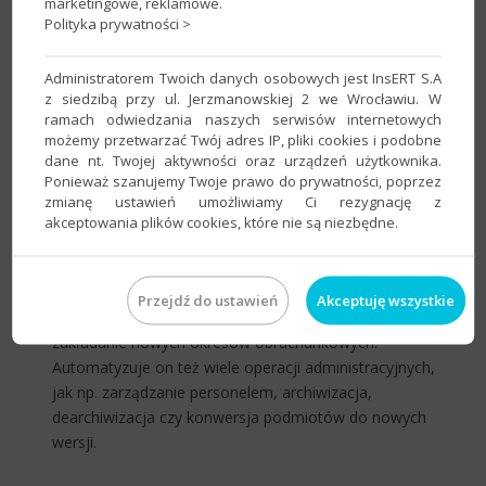
marketingowe, reklamowe.
przekazywanie informacji i wiele innych.
Polityka prywatności >
Wzorce klientów biura –
wzorce baz danych mogą
być wykorzystywane przy tworzeniu nowych klientów.
Administratorem Twoich danych osobowych jest InsERT S.A
Można w nich zdefiniować obiekty sprofilowane pod
z siedzibą przy ul. Jerzmanowskiej 2 we Wrocławiu. W
klientów z określonej branży, np.: schematy importu,
ramach odwiedzania naszych serwisów internetowych
możemy przetwarzać Twój adres IP, pliki cookies i podobne
pieczęcie księgowe. Dzięki nim możliwe jest szybkie
dane nt. Twojej aktywności oraz urządzeń użytkownika.
tworzenie skonfigurowanych podmiotów dla nowych
Ponieważ szanujemy Twoje prawo do prywatności, poprzez
klientów.
zmianę ustawień umożliwiamy Ci rezygnację z
Operacje zbiorcze –
mechanizm pozwalający szybko
akceptowania plików cookies, które nie są niezbędne.
wykonywać operacje na wielu podmiotach systemu
InsERT nexo. Dzięki niemu można sprawnie wykonać
typowe czynności księgowe, jak naliczanie i wysyłka
Przejdź do ustawień
Akceptuję wszystkie
deklaracji, drukowanie ksiąg czy ewidencji VAT lub
zakładanie nowych okresów obrachunkowych.
Automatyzuje on też wiele operacji administracyjnych,
jak np. zarządzanie personelem, archiwizacja,
dearchiwizacja czy konwersja podmiotów do nowych
wersji.