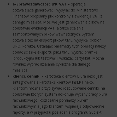
e-Sprawozdawczość JPK_VAT –
operacja
pozwalająca generować i wysyłać do Ministerstwo
Finansów podpisany plik kontrolny z ewidencją VAT z
danego miesiąca. Możliwe jest generowanie plików na
podstawie ewidencji VAT, a także scalenie
zaimportowanych plików wewnętrznych. System
pozwala też na eksport plików XML, wysyłkę, odbiór
UPO, korektę. Ustalając parametry tych operacji należy
podać ścieżkę eksportu pliku XML, wybrać bramkę
(produkcyjną lub testową) i wskazać certyfikat. Można
również wybrać działanie cykliczne dla danego
miesiąca.
Klienci, cenniki –
kartoteka klientów Biura nexo jest
zintegrowana z kartoteką klientów InsERT nexo.
Klientom można przypisywać rozbudowane cenniki, na
podstawie których system dokonuje wyceny pracy biura
rachunkowego. Rozliczanie pomiędzy biurem
rachunkowym a jego klientami wspierają odpowiednie
raporty, a w przypadku posiadania programu Subiekt