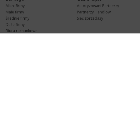
Mikrofirmy
Autoryzowani Partnerzy
Małe firmy
Partnerzy Handlowi
Średnie firmy
Sieć sprzedaży
Duże firmy
Biura rachunkowe
Pomoc techniczna
Uaktualnienia
Pomoc zdalna
Abonament
e-Pomoc techniczna
Aktualne wersje
Forum użytkowników
Formularz kontaktowy
Punkty Serwisowe
teleKonsultant
InsERT Status
Dla Partnerów
Kanały informacyjne
Serwis dla Partnerów
RSS
Zostań Partnerem
newsletter email