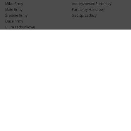
Mikrofirmy
Autoryzowani Partnerzy
Małe firmy
Partnerzy Handlowi
Średnie firmy
Sieć sprzedaży
Duże firmy
Biura rachunkowe
Pomoc techniczna
Uaktualnienia
Pomoc zdalna
Abonament
e-Pomoc techniczna
Aktualne wersje
Forum użytkowników
Formularz kontaktowy
Punkty Serwisowe
teleKonsultant
InsERT Status
Dla Partnerów
Kanały informacyjne
Serwis dla Partnerów
RSS
Zostań Partnerem
newsletter email