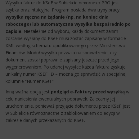
Wysyłka faktur do KSeF w Subiekcie nexo/nexo PRO jest
szybka oraz intuicyjna. Program posiada dwa tryby pracy:
wysyłka ręczna na żądanie (np. na koniec dnia
roboczego) lub automatyczna wysyłka bezpośrednio po
zapisie
. Niezależnie od wyboru, każdy dokument zanim
zostanie wysłany do KSeF musi zostać zapisany w formacie
XML według schematu opublikowanego przez Ministerstwo
Finansów. Moduł wysyłka pozwala na sprawdzenie, czy
dokument został poprawnie zapisany jeszcze przed jego
wygenerowaniem. Po udanej wysyłce każda faktura zyskuje
unikalny numer KSEF_ID – można go sprawdzić w specjalnej
kolumnie “Numer KSeF”.
Inną ważną opcją jest
podgląd e-Faktury przed wysyłką
w
celu naniesienia ewentualnych poprawek. Zalecamy jej
uruchomienie, ponieważ przyjęcie dokumentu przez KSeF jest
w Subiekcie równoznaczne z zablokowaniem do edycji w
zakresie danych przekazanych do KSeF.