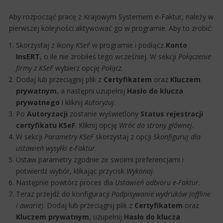
Aby rozpocząć pracę z Krajowym Systemem e-Faktur, należy w
pierwszej kolejności aktywować go w programie. Aby to zrobić:
Skorzystaj z ikony
KSeF
w programie i podłącz
Konto
InsERT
, o ile nie zrobiłeś tego wcześniej. W sekcji
Połączenie
firmy z KSeF
wybierz opcję
Połącz.
Dodaj lub przeciągnij plik z
Certyfikatem
oraz
Kluczem
prywatnym
, a następni uzupełnij
Hasło do klucza
prywatnego
i kliknij
Autoryzuj
.
Po
Autoryzacji
zostanie wyświetlony
Status rejestracji
certyfikatu KSeF
. Kliknij opcję
Wróc do strony głównej
.
W sekcji
Parametry KSeF
skorzystaj z opcji
Skonfiguruj dla
ustawień wysyłki e-Faktur
.
Ustaw parametry zgodnie ze swoimi preferencjami i
potwierdź wybór, klikając przycisk
Wykonaj
.
Następnie powtórz proces dla
Ustawień odbioru e-Faktur
.
Teraz przejdź do konfiguracji
Podpisywanie wydruków (offline
i awarie)
. Dodaj lub przeciągnij plik z
Certyfikatem
oraz
Kluczem prywatnym
, uzupełnij
Hasło do klucza