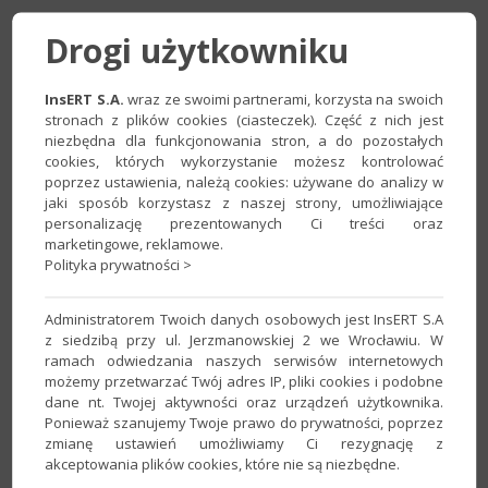
Do przetworzenia
– znajdują się tam dokumenty
Drogi użytkowniku
pobrane z KSeF kwalifikujące się do przetworzenia w
dokument Subiekta, a które nie zostały jeszcze
InsERT S.A.
wraz ze swoimi partnerami, korzysta na swoich
przetworzone;
stronach z plików cookies (ciasteczek). Część z nich jest
Przetworzone
– znajdują się tam e-Faktury
niezbędna dla funkcjonowania stron, a do pozostałych
przetworzone w dokumenty Subiekta;
cookies, których wykorzystanie możesz kontrolować
Nie podlega
– widoczne są tam e-Faktury pobrane z
poprzez ustawienia, należą cookies: używane do analizy w
jaki sposób korzystasz z naszej strony, umożliwiające
KSeF i oznaczone jako niepodlegające przetworzeniu;
personalizację prezentowanych Ci treści oraz
Wszystkie dokumenty
– wszystkie e-Faktury
marketingowe, reklamowe.
(wygenerowane i odebrane) utworzone w Subiekcie
Polityka prywatności >
nexo bez względu na ich poprawność czy status
wysyłki.
Administratorem Twoich danych osobowych jest InsERT S.A
z siedzibą przy ul. Jerzmanowskiej 2 we Wrocławiu. W
Aktywacja KSeF w Rachmistrzu i Rewizorze
ramach odwiedzania naszych serwisów internetowych
możemy przetwarzać Twój adres IP, pliki cookies i podobne
nexo PRO
dane nt. Twojej aktywności oraz urządzeń użytkownika.
Ponieważ szanujemy Twoje prawo do prywatności, poprzez
Aktywacja KSeF w programach księgowych Insertu odbywa się
zmianę ustawień umożliwiamy Ci rezygnację z
w
module Laboratorium
. Aby aktywować tę funkcjonalność,
akceptowania plików cookies, które nie są niezbędne.
należy przejść do modułu, zaakceptować regulamin i