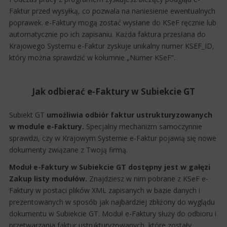
Faktur przed wysyłką, co pozwala na naniesienie ewentualnych
poprawek. e-Faktury mogą zostać wysłane do KSeF ręcznie lub
automatycznie po ich zapisaniu. Każda faktura przesłana do
Krajowego Systemu e-Faktur zyskuje unikalny numer KSEF_ID,
który można sprawdzić w kolumnie „Numer KSeF”.
Jak odbierać e-Faktury w Subiekcie GT
Subiekt GT
umożliwia odbiór faktur ustrukturyzowanych
w module e-Faktury.
Specjalny mechanizm samoczynnie
sprawdzi, czy w Krajowym Systemie e-Faktur pojawią się nowe
dokumenty związane z Twoją firmą.
Moduł e-Faktury w Subiekcie GT dostępny jest w gałęzi
Zakup listy modułów.
Znajdziesz w nim pobrane z KSeF e-
Faktury w postaci plików XML zapisanych w bazie danych i
prezentowanych w sposób jak najbardziej zbliżony do wyglądu
dokumentu w Subiekcie GT. Moduł e-Faktury służy do odbioru i
przetwarzania faktur ustrukturyzowanych, które zostały