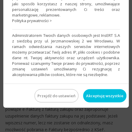
jaki sposób korzystasz z naszej strony, umożliwiające
Generowanie faktur zakupu na podstawie e-
personalizację prezentowanych Ci treści oraz
Faktur
marketingowe, reklamowe.
Polityka prywatności >
Na podstawie pobranych e-Faktur możesz wystawiać
"tradycyjne" faktury zakupu w Subiekcie GT, które generować
Administratorem Twoich danych osobowych jest InsERT S.A
będą skutek magazynowy oraz finansowy. Proces wystawiania
z siedzibą przy ul. Jerzmanowskiej 2 we Wrocławiu. W
faktur zakupu na podstawie dokumentów pobranych z KSeF
ramach odwiedzania naszych serwisów internetowych
jest wspomagany mechanizmami rozpoznawania klientów, a
możemy przetwarzać Twój adres IP, pliki cookies i podobne
dane nt. Twojej aktywności oraz urządzeń użytkownika.
także mapowania towarów i jednostek miar, dzięki czemu
Ponieważ szanujemy Twoje prawo do prywatności, poprzez
proces ten staje się maksymalnie zautomatyzowany.
zmianę ustawień umożliwiamy Ci rezygnację z
akceptowania plików cookies, które nie są niezbędne.
Innym sposobem jest wiązanie wystawianych w Subiekcie
faktur zakupu z pobranymi e-Fakturami. Do tego celu należy
posłużyć się polem
Numer
w wystawianej fakturze zakupu.
Dzięki temu Subiekt GT wyszuka w pobranych już e-Fakturach
Przejdź do ustawień
Akceptuję wszystkie
dokument o podanym numerze. Jeśli go zatwierdzisz, program
powiąże e-Fakturę z fakturą zakupu oraz zaproponuje
uzupełnienie danych faktury zakupu na jej podstawie. Jeżeli
wpiszesz numer, lecz nie zostanie on odnaleziony, masz
możliwość pobrania e-Faktury bezpośrednio z KSeF.