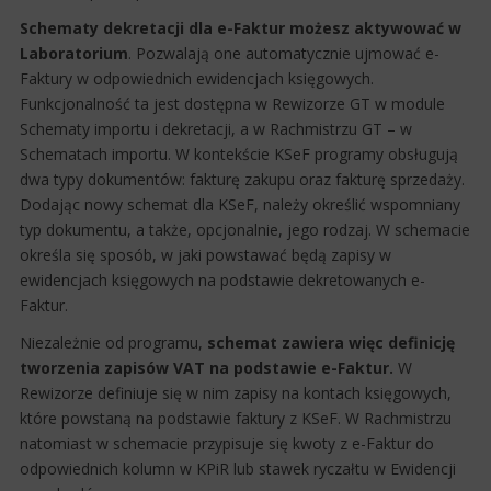
Schematy dekretacji dla e-Faktur możesz aktywować w
Laboratorium
. Pozwalają one automatycznie ujmować e-
Faktury w odpowiednich ewidencjach księgowych.
Funkcjonalność ta jest dostępna w Rewizorze GT w module
Schematy importu i dekretacji, a w Rachmistrzu GT – w
Schematach importu. W kontekście KSeF programy obsługują
dwa typy dokumentów: fakturę zakupu oraz fakturę sprzedaży.
Dodając nowy schemat dla KSeF, należy określić wspomniany
typ dokumentu, a także, opcjonalnie, jego rodzaj. W schemacie
określa się sposób, w jaki powstawać będą zapisy w
ewidencjach księgowych na podstawie dekretowanych e-
Faktur.
Niezależnie od programu,
schemat zawiera więc definicję
tworzenia zapisów VAT na podstawie e-Faktur.
W
Rewizorze definiuje się w nim zapisy na kontach księgowych,
które powstaną na podstawie faktury z KSeF. W Rachmistrzu
natomiast w schemacie przypisuje się kwoty z e-Faktur do
odpowiednich kolumn w KPiR lub stawek ryczałtu w Ewidencji