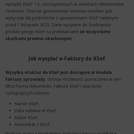
narzędzi KSeF 1.0, udostępnionych w serwisach Ministerstwa
Finansów. Obecnie generowanie tokenów możliwe jest
wyłącznie dla podmiotów z uprawnieniami KSeF nadanymi
przed 1 listopada 2025. Dane wysyłane do Środowiska
produkcyjnego KSeF są przetwarzane
ze wszystkimi
skutkami prawno-skarbowymi
.
Jak wysyłać e-Faktury do KSeF
Wysyłka eFaktur do KSeF jest dostępna w module
Faktury sprzedaży.
Istnieje możliwość zaznaczenia w nim
filtra Forma dokumentu: Faktura KSeF i włączenia
następujących kolumn:
Numer KSeF,
Data nadania nr KSeF,
Status KSeF,
Komunikat z KSeF.
Podczas pracy z programem zyskujesz bieżący podgląd e-