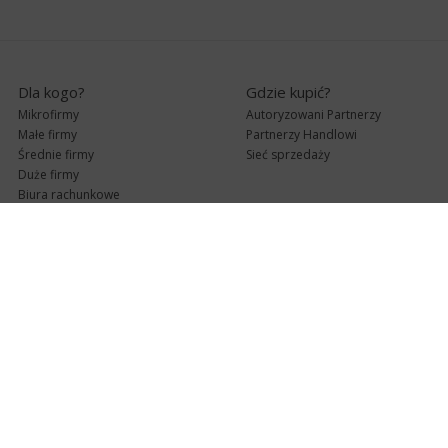
Dla kogo?
Gdzie kupić?
Mikrofirmy
Autoryzowani Partnerzy
Małe firmy
Partnerzy Handlowi
Średnie firmy
Sieć sprzedaży
Duże firmy
Biura rachunkowe
Pomoc techniczna
Uaktualnienia
Pomoc zdalna
Abonament
e-Pomoc techniczna
Aktualne wersje
Forum użytkowników
Formularz kontaktowy
Punkty Serwisowe
teleKonsultant
InsERT Status
Dla Partnerów
Kanały informacyjne
Serwis dla Partnerów
RSS