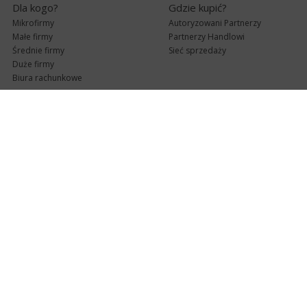
Dla kogo?
Gdzie kupić?
Mikrofirmy
Autoryzowani Partnerzy
Małe firmy
Partnerzy Handlowi
Średnie firmy
Sieć sprzedaży
Duże firmy
Biura rachunkowe
Pomoc techniczna
Uaktualnienia
Pomoc zdalna
Abonament
e-Pomoc techniczna
Aktualne wersje
Forum użytkowników
Formularz kontaktowy
Punkty Serwisowe
teleKonsultant
InsERT Status
Dla Partnerów
Kanały informacyjne
Serwis dla Partnerów
RSS
Zostań Partnerem
newsletter email