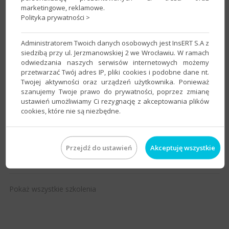
Pokaż
marketingowe, reklamowe.
Znaleziono
1
wszystkie
Polityka prywatności >
szkolenie.
szkolenia
Administratorem Twoich danych osobowych jest InsERT S.A z
siedzibą przy ul. Jerzmanowskiej 2 we Wrocławiu. W ramach
odwiedzania naszych serwisów internetowych możemy
Indywidualne szkolenie z programów księgowych
przetwarzać Twój adres IP, pliki cookies i podobne dane nt.
oraz kadrowych (linia GT lub nexo)
Twojej aktywności oraz urządzeń użytkownika. Ponieważ
szanujemy Twoje prawo do prywatności, poprzez zmianę
do programu:
Gratyfikant GT
,
Gratyfikant nexo
,
Rachmistrz GT
,
ustawień umożliwiamy Ci rezygnację z akceptowania plików
cookies, które nie są niezbędne.
Rachmistrz nexo
,
Rewizor GT
,
Rewizor nexo
Miejscowość:
Kraków
Cena:
300 zł
(+23% VAT)
Szczegóły
Przejdź do ustawień
Akceptuję wszystkie
Organizator:
multicomp Dariusz Trzos
Pokaż wszystkie szkolenia