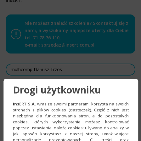
InsERT
.
Nie możesz znaleźć szkolenia? Skontaktuj się z
nami, a wyszukamy najlepsze oferty dla Ciebie
tel.
71 78 76 110
,
e-mail:
sprzedaz@insert.com.pl
dla programu
Drogi użytkowniku
InsERT S.A.
wraz ze swoimi partnerami, korzysta na swoich
stronach z plików cookies (ciasteczek). Część z nich jest
niezbędna dla funkcjonowania stron, a do pozostałych
cookies, których wykorzystanie możesz kontrolować
poprzez ustawienia, należą cookies: używane do analizy w
jaki sposób korzystasz z naszej strony, umożliwiające
personalizację prezentowanych Ci treści oraz