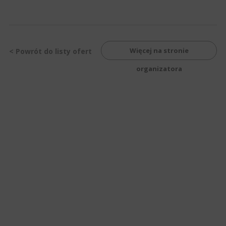
Więcej na stronie
< Powrót do listy ofert
organizatora