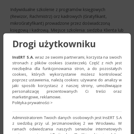
Indywidualne szkolenie z programów księgowych
(Rewizor, Rachmistrz) orz kadrowych (Gratyfikant,
mikroGratyfikant) prowadzone przez doświadczoną
księgową i kadrową. Miejsce szkolenia: siedziba Klienta lub
multicomp Kraków ul.Kraszewskiego 23 Liczba osób: 1-3.
Drogi użytkowniku
Koszt szkolenia: 300 zł netto za każdą rozpoczętą godzinę
szkolenia. Koszt dojazdu: w obrębie Krakowa wliczony w
InsERT S.A.
wraz ze swoimi partnerami, korzysta na swoich
cenę, poza Krakowem ustalany indywidualnie Tematyka
stronach z plików cookies (ciasteczek). Część z nich jest
oraz zakres szkolenia: dowolna, do uzgodnienia przed lub
niezbędna dla funkcjonowania stron, a do pozostałych
w trakcie szkolenia. Poziom trudności: od początkujących
cookies, których wykorzystanie możesz kontrolować
przez średniozaawansowanych do zaawansowanych.
poprzez ustawienia, należą cookies: używane do analizy w
Zapraszam do kontaktu Dariusz Trzos, 600 38 33 55,
jaki sposób korzystasz z naszej strony, umożliwiające
personalizację prezentowanych Ci treści oraz
poczta@multicomp.pl
marketingowe, reklamowe.
Polityka prywatności >
Lokalizacja szkolenia i kontakt
Administratorem Twoich danych osobowych jest InsERT S.A
z siedzibą przy ul. Jerzmanowskiej 2 we Wrocławiu. W
ramach odwiedzania naszych serwisów internetowych
Miasto:
Kraków