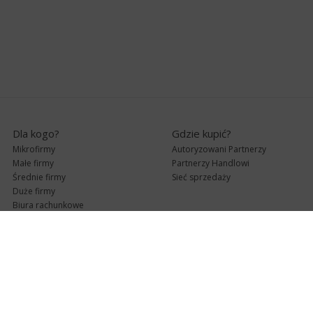
Dla kogo?
Gdzie kupić?
Mikrofirmy
Autoryzowani Partnerzy
Małe firmy
Partnerzy Handlowi
Średnie firmy
Sieć sprzedaży
Duże firmy
Biura rachunkowe
Pomoc techniczna
Uaktualnienia
Pomoc zdalna
Abonament
e-Pomoc techniczna
Aktualne wersje
Forum użytkowników
Formularz kontaktowy
Punkty Serwisowe