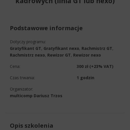
kadrowych (linia GT lub nexo)
Podstawowe informacje
Dotyczy programu:
Gratyfikant GT
,
Gratyfikant nexo
,
Rachmistrz GT
,
Rachmistrz nexo
,
Rewizor GT
,
Rewizor nexo
Cena:
300 zł (+23% VAT)
Czas trwania:
1 godzin
Organizator:
multicomp Dariusz Trzos
Opis szkolenia