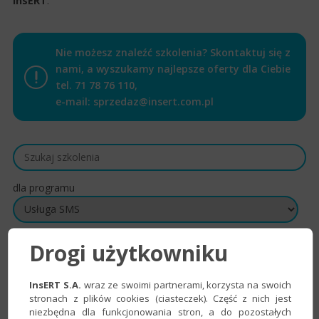
InsERT
.
Nie możesz znaleźć szkolenia? Skontaktuj się z
nami, a wyszukamy najlepsze oferty dla Ciebie
tel.
71 78 76 110
,
e-mail:
sprzedaz@insert.com.pl
dla programu
Drogi użytkowniku
InsERT S.A.
wraz ze swoimi partnerami, korzysta na swoich
stronach z plików cookies (ciasteczek). Część z nich jest
niezbędna dla funkcjonowania stron, a do pozostałych