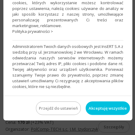
Pokaż
cookies, których wykorzystanie możesz kontrolować
Znaleziono
1
wszystkie
poprzez ustawienia, należą cookies: używane do analizy w
szkolenie.
szkolenia
jaki sposób korzystasz z naszej strony, umożliwiające
personalizację prezentowanych Ci treści oraz
marketingowe, reklamowe.
Polityka prywatności >
Indywidualne szkolenie z wybranego programu
Administratorem Twoich danych osobowych jest InsERT S.A z
siedzibą przy ul. Jerzmanowskiej 2 we Wrocławiu. W ramach
do programu:
Biuro GT
,
Biuro nexo
,
Dokumenty InsERT GT
,
odwiedzania naszych serwisów internetowych możemy
Dokumenty InsERT nexo
,
Dokumenty Portalu Biura
,
Gestor
przetwarzać Twój adres IP, pliki cookies i podobne dane nt.
GT
,
Gestor nexo
,
Gratyfikant GT
,
Gratyfikant nexo
,
InsERT
Twojej aktywności oraz urządzeń użytkownika. Ponieważ
mobile
,
Rachmistrz GT
,
Rachmistrz nexo
,
Raporty InsERT GT
,
szanujemy Twoje prawo do prywatności, poprzez zmianę
Raporty InsERT nexo
,
Raporty Portalu Biura
,
Rewizor GT
,
ustawień umożliwiamy Ci rezygnację z akceptowania plików
cookies, które nie są niezbędne.
Rewizor nexo
,
Subiekt 123
,
Subiekt 123 dla InsERT GT
,
Subiekt
123 dla InsERT nexo
,
Subiekt GT
,
Subiekt nexo
,
Usługa SMS
,
mikroSubiekt
,
vendero
Przejdź do ustawień
Akceptuję wszystkie
Miejscowość:
Ruda Śląska
Ulica:
1 Maja 243
Cena:
170 zł
(+23% VAT)
Szczegóły
Organizator:
PolComp-TECH s.c. J.M. Izydorczyk