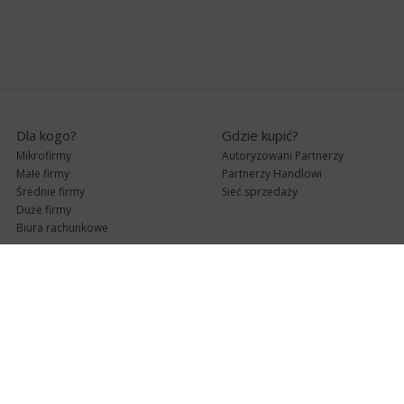
Dla kogo?
Gdzie kupić?
Mikrofirmy
Autoryzowani Partnerzy
Małe firmy
Partnerzy Handlowi
Średnie firmy
Sieć sprzedaży
Duże firmy
Biura rachunkowe
Pomoc techniczna
Uaktualnienia
Pomoc zdalna
Abonament
e-Pomoc techniczna
Aktualne wersje
Forum użytkowników
Formularz kontaktowy
Punkty Serwisowe
teleKonsultant
InsERT Status