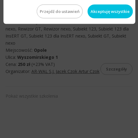
Szkolenie z KSeF
Przejdź do ustawień
Akceptuję wszystkie
do programu:
Portal Dokumentów
,
Portal Dokumentów dla
biur rachunkowych
,
Portfel InsERT
,
Rachmistrz GT
,
Rachmistrz
nexo
,
Rewizor GT
,
Rewizor nexo
,
Subiekt 123
,
Subiekt 123 dla
InsERT GT
,
Subiekt 123 dla InsERT nexo
,
Subiekt GT
,
Subiekt
nexo
Miejscowość:
Opole
Ulica:
Wyszomirskiego 1
Cena:
250 zł
(+23% VAT)
Szczegóły
Organizator:
AR-WAL S.J. Jacek Czok Artur Czok
Pokaż wszystkie szkolenia