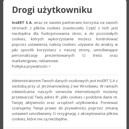
Pokaż
Znaleziono
2
Drogi użytkowniku
wszystkie
szkolenia.
szkolenia
InsERT S.A.
wraz ze swoimi partnerami, korzysta na swoich
stronach z plików cookies (ciasteczek). Część z nich jest
niezbędna dla funkcjonowania stron, a do pozostałych
cookies, których wykorzystanie możesz kontrolować
STACJONARNE SZKOLENIE KSeF w TORUNIU W
poprzez ustawienia, należą cookies: używane do analizy w
PROGRMACH INSERT
jaki sposób korzystasz z naszej strony, umożliwiające
personalizację prezentowanych Ci treści oraz
do programu:
Biuro GT
,
Biuro nexo
,
Gratyfikant GT
,
Gratyfikant
marketingowe, reklamowe.
nexo
,
Navireo
,
Portal Dokumentów
,
Portal Dokumentów dla
Polityka prywatności >
biur rachunkowych
,
Portfel InsERT
,
Rachmistrz GT
,
Rewizor GT
,
Rewizor nexo
,
Subiekt 123
,
Subiekt 123 dla InsERT GT
,
Subiekt
Administratorem Twoich danych osobowych jest InsERT S.A z
123 dla InsERT nexo
,
Subiekt GT
,
Subiekt nexo
siedzibą przy ul. Jerzmanowskiej 2 we Wrocławiu. W ramach
Miejscowość:
Toruń
odwiedzania naszych serwisów internetowych możemy
Cena:
690 zł
(+23% VAT)
przetwarzać Twój adres IP, pliki cookies i podobne dane nt.
Szczegóły
Twojej aktywności oraz urządzeń użytkownika. Ponieważ
Organizator:
AKCES
szanujemy Twoje prawo do prywatności, poprzez zmianę
ustawień umożliwiamy Ci rezygnację z akceptowania plików
cookies, które nie są niezbędne.