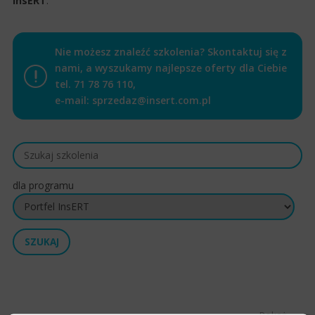
InsERT
.
Nie możesz znaleźć szkolenia? Skontaktuj się z
nami, a wyszukamy najlepsze oferty dla Ciebie
tel.
71 78 76 110
,
e-mail:
sprzedaz@insert.com.pl
dla programu