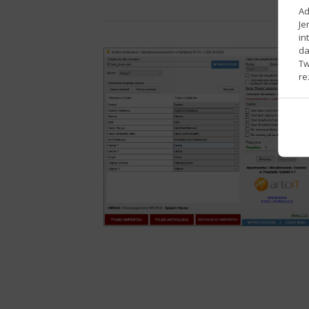
Ad
Je
in
da
Tw
re