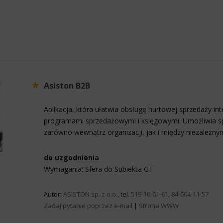
Asiston B2B
Aplikacja, która ułatwia obsługę hurtowej sprzedaży in
programami sprzedażowymi i księgowymi. Umożliwia s
zarówno wewnątrz organizacji, jak i między niezależn
do uzgodnienia
Wymagania: Sfera do Subiekta GT
Autor:
ASISTON sp. z o.o.
, tel.
519-10-61-61, 84-664-11-57
Zadaj pytanie poprzez e-mail
|
Strona WWW