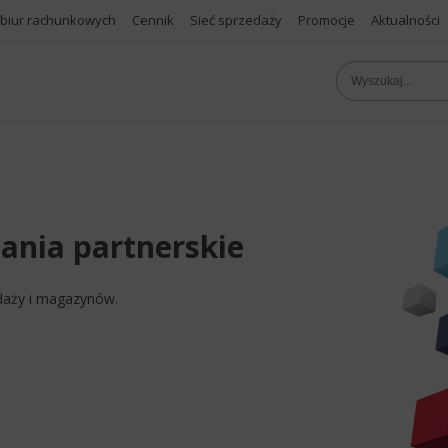
 biur rachunkowych
Cennik
Sieć sprzedaży
Promocje
Aktualności
zania partnerskie
edaży i magazynów.