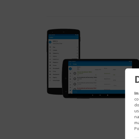
In
co
do
us
na
ma
Po