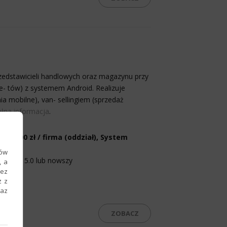
edstawicieli handlowych oraz magazynu przy
e- tów) z systemem Android. Realizuje
a mobilne), van- sellingiem (sprzedaż
łna informacja
.
– 1800 zł / firma (oddział), System
ków
Android 5.0 lub nowszy
, a
zez
z z
raz
ZOBACZ