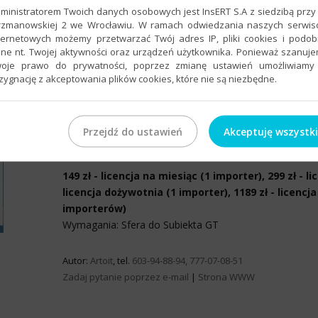
ministratorem Twoich danych osobowych jest InsERT S.A z siedzibą przy 
rzmanowskiej 2 we Wrocławiu. W ramach odwiedzania naszych serwi
ternetowych możemy przetwarzać Twój adres IP, pliki cookies i podo
ne nt. Twojej aktywności oraz urządzeń użytkownika. Ponieważ szanuj
Import dokumentu, towarów i kontrahentó
oje prawo do prywatności, poprzez zmianę ustawień umożliwiamy
zygnację z akceptowania plików cookies, które nie są niezbędne.
Importery danych z plików Excel i CSV to używane przez
Proste w obsłudze, intuicyjne i niezawodne narzędzie p
problemami ręcznego przenoszenia np. cenników od do
Przejdź do ustawień
Akceptuję wszystk
Pełna informacja
.
149 zł - licencja na miesiąc (1 importer), 299 zł - l
licencja dożywotnia (1 importer), 1189 zł - licenc
importerów)
Wymagania: Sfera do Subiekta GT
Autor:
Artoit
, tel.
603-94-88-94, 777-07-08-51
Zadaj pytanie poprzez e-mail
|
Strona WWW