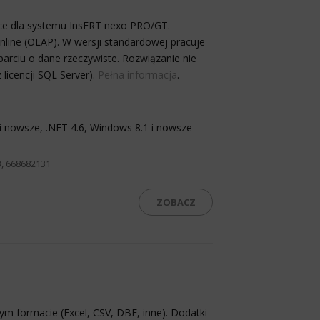
ence dla systemu InsERT nexo PRO/GT.
nline (OLAP). W wersji standardowej pracuje
parciu o dane rzeczywiste. Rozwiązanie nie
licencji SQL Server).
Pełna informacja
.
i nowsze, .NET 4.6, Windows 8.1 i nowsze
, 668682131
ZOBACZ
m formacie (Excel, CSV, DBF, inne). Dodatki