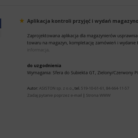
Aplikacja kontroli przyjęć i wydań magazyn
Zaprojektowana aplikacja dla magazynierów usprawnia
towaru na magazyn, kompletację zamówień i wydanie 
informacja
.
do uzgodnienia
Wymagania: Sfera do Subiekta GT, Zielony/Czerwony 
Autor:
ASISTON sp. z o.o.
, tel.
519-10-61-61, 84-664-11-57
Zadaj pytanie poprzez e-mail
|
Strona WWW