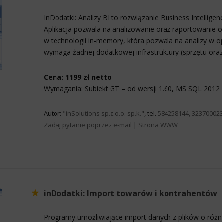
InDodatki: Analizy BI to rozwiązanie Business Intellig
Aplikacja pozwala na analizowanie oraz raportowanie o
w technologii in-memory, która pozwala na analizy w o
wymaga żadnej dodatkowej infrastruktury (sprzętu oraz 
Cena: 1199 zł netto
Wymagania: Subiekt GT – od wersji 1.60, MS SQL 2012 
Autor:
"inSolutions sp.z.o.o. sp.k."
, tel.
584258144, 323700023
Zadaj pytanie poprzez e-mail
|
Strona WWW
inDodatki: Import towarów i kontrahentów
Programy umożliwiające import danych z plików o różny