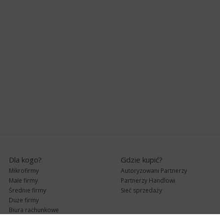
Dla kogo?
Gdzie kupić?
Mikrofirmy
Autoryzowani Partnerzy
Małe firmy
Partnerzy Handlowi
Średnie firmy
Sieć sprzedaży
Duże firmy
Biura rachunkowe