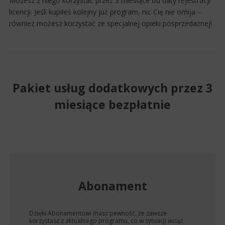
Możesz z niego korzystać przez 3 miesiące od daty rejestracji
licencji. Jeśli kupiłeś kolejny już program, nic Cię nie omija –
również możesz korzystać ze specjalnej opieki posprzedażnej!
Pakiet usług dodatkowych przez 3
miesiące bezpłatnie
Abonament
Dzięki Abonamentowi masz pewność, że zawsze
korzystasz z aktualnego programu, co w sytuacji wciąż