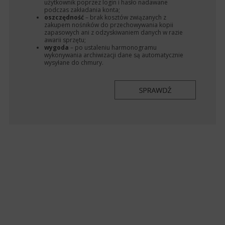
użytkownik poprzez login i hasło nadawane
podczas zakładania konta;
oszczędność
– brak kosztów związanych z
zakupem nośników do przechowywania kopii
zapasowych ani z odzyskiwaniem danych w razie
awarii sprzętu;
wygoda
– po ustaleniu harmonogramu
wykonywania archiwizacji dane są automatycznie
wysyłane do chmury.