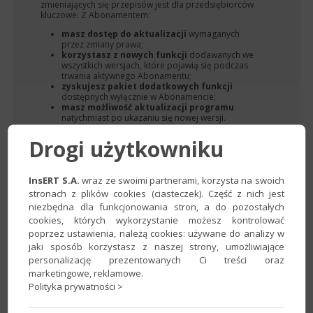
zmieniających się przepisów jest dla przedsiębiorców
kluczowe. Z Abonamentem:
masz dostęp do aktualizacji
wymaganych
przez zmiany prawa;
korzystasz z nowych funkcji
dodawanych we
wszystkich wersjach, które pojawią się podczas
trwania aktywnego Abonamentu;
zyskujesz pakiet dodatkowych funkcji
dostępnych wyłącznie w Abonamencie;
masz możliwość aktualizacji programu
natychmiast po ukazaniu się nowej wersji.
Drogi użytkowniku
InsERT S.A.
wraz ze swoimi partnerami, korzysta na swoich
stronach z plików cookies (ciasteczek). Część z nich jest
niezbędna dla funkcjonowania stron, a do pozostałych
cookies, których wykorzystanie możesz kontrolować
poprzez ustawienia, należą cookies: używane do analizy w
jaki sposób korzystasz z naszej strony, umożliwiające
personalizację prezentowanych Ci treści oraz
marketingowe, reklamowe.
teleKonsultant
Polityka prywatności >