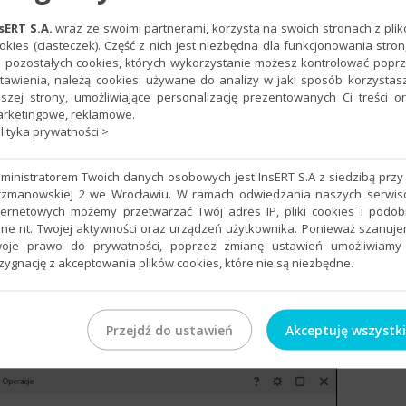
należy:
sERT S.A.
wraz ze swoimi partnerami, korzysta na swoich stronach z pli
unki
na zakładkę
Nierozliczone
, zaznaczyć dany rozrachunek, a
okies (ciasteczek). Część z nich jest niezbędna dla funkcjonowania stron
ja
–
Wyślij SMS
.
 pozostałych cookies, których wykorzystanie możesz kontrolować popr
tawienia, należą cookies: używane do analizy w jaki sposób korzystas
szej strony, umożliwiające personalizację prezentowanych Ci treści o
rketingowe, reklamowe.
lityka prywatności >
ministratorem Twoich danych osobowych jest InsERT S.A z siedzibą przy 
rzmanowskiej 2 we Wrocławiu. W ramach odwiedzania naszych serwi
ternetowych możemy przetwarzać Twój adres IP, pliki cookies i podo
ne nt. Twojej aktywności oraz urządzeń użytkownika. Ponieważ szanuj
oje prawo do prywatności, poprzez zmianę ustawień umożliwiamy
zygnację z akceptowania plików cookies, które nie są niezbędne.
 z górnego menu
Operacje – Dopisz z szablonu
, wskazując
u treści zapisać (spowoduje przeniesienie wiadomości do roboczych
ci do skrzynki nadawczej i wysłanie jej przy kolejnym interwale
Przejdź do ustawień
Akceptuję wszystk