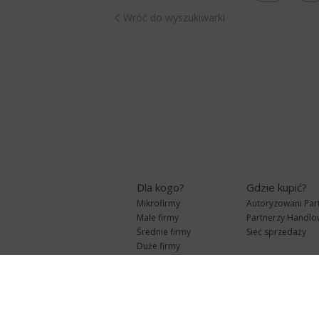
Wróć do wyszukiwarki
Dla kogo?
Gdzie kupić?
Mikrofirmy
Autoryzowani Par
Małe firmy
Partnerzy Handlo
Średnie firmy
Sieć sprzedaży
Duże firmy
Biura rachunkowe