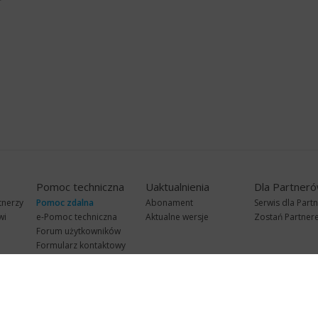
Pomoc techniczna
Uaktualnienia
Dla Partner
tnerzy
Pomoc zdalna
Abonament
Serwis dla Part
wi
e-Pomoc techniczna
Aktualne wersje
Zostań Partne
Forum użytkowników
Formularz kontaktowy
Punkty Serwisowe
teleKonsultant
InsERT Status