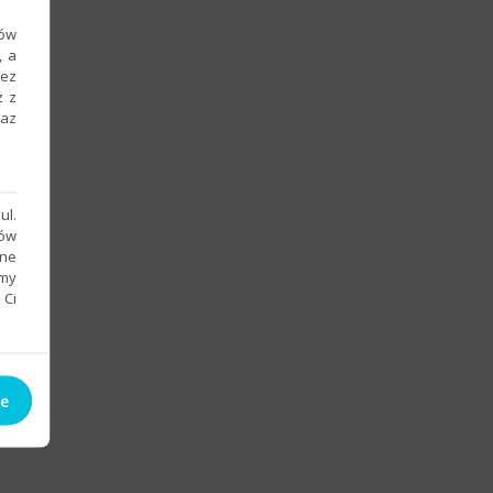
ków
, a
zez
z z
raz
ul.
sów
bne
emy
 Ci
)
ie