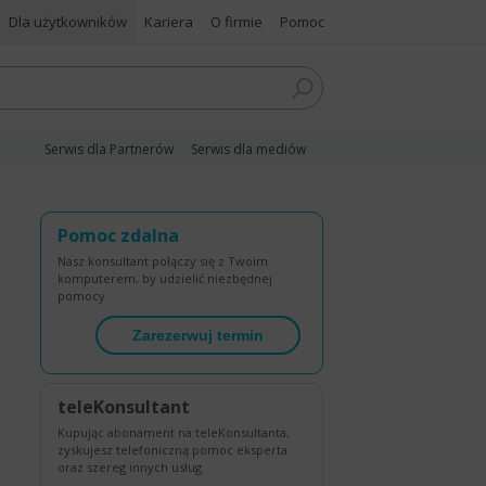
Dla użytkowników
Kariera
O firmie
Pomoc
Serwis dla Partnerów
Serwis dla mediów
Pomoc zdalna
Nasz konsultant połączy się z Twoim
komputerem, by udzielić niezbędnej
pomocy.
Zarezerwuj termin
teleKonsultant
Kupując abonament na teleKonsultanta,
zyskujesz telefoniczną pomoc eksperta
oraz szereg innych usług.