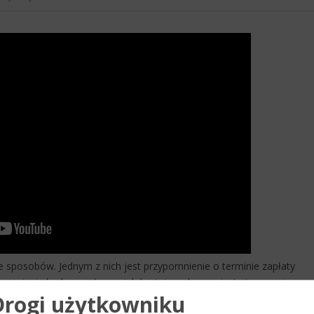
sposobów. Jednym z nich jest przypomnienie o terminie zapłaty
pomnienia będą wysyłane wielokrotnie, zalecane jest utworzenie
Drogi użytkowniku
opniu zautomatyzować proces generowania wiadomości.