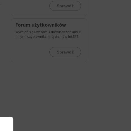
Sprawdź
Forum użytkowników
Wymień się uwagami i doświadczeniami z
innymi użytkownikami systemów InsERT.
Sprawdź