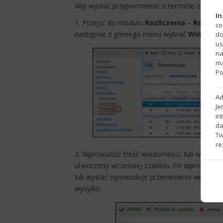
Aby wysłać przypomnienie o terminie zapłaty, 
In
1. Przejść do modułu
Rozliczenia
–
Rozrach
co
następnie z górnego menu wybrać
Windykac
do
us
na
ma
Po
Ad
Je
in
da
Tw
​
re
2. Wprowadzić treść wiadomości, lub wybrać
utworzony wcześniej szablon. Po wprowadzeni
lub wysłać (spowoduje przeniesienie wiadomoś
wysyłki).​