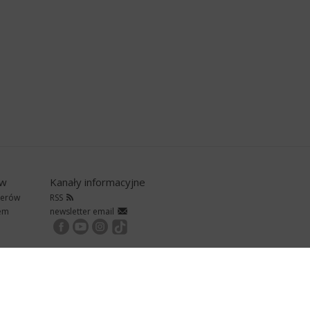
ów
Kanały informacyjne
nerów
RSS
rem
newsletter email