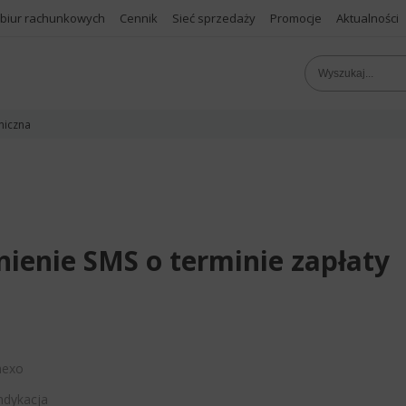
 biur rachunkowych
Cennik
Sieć sprzedaży
Promocje
Aktualności
niczna
ienie SMS o terminie zapłaty
nexo
ndykacja