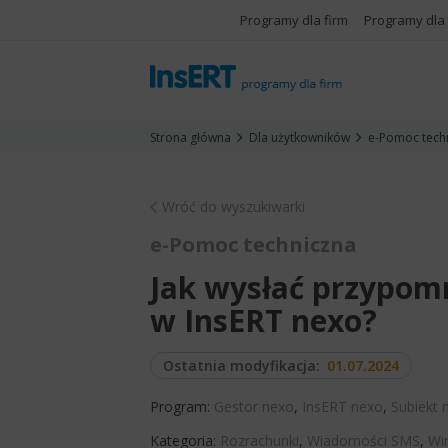
Programy dla firm
Programy dla
Strona główna
Dla użytkowników
e-Pomoc tech
Wróć do wyszukiwarki
e-Pomoc techniczna
Jak wysłać przypomn
w InsERT nexo?
Ostatnia modyfikacja:
01.07.2024
Program:
Gestor nexo
,
InsERT nexo
,
Subiekt 
Kategoria:
Rozrachunki
,
Wiadomości SMS
,
Wi