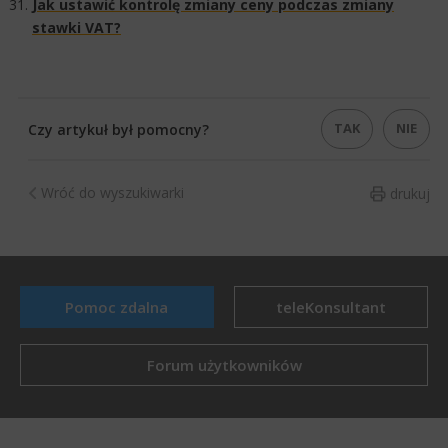
Jak ustawić kontrolę zmiany ceny podczas zmiany
stawki VAT?​​
TAK
NIE
Czy artykuł był pomocny?
Wróć do wyszukiwarki
drukuj
Pomoc zdalna
teleKonsultant
Forum użytkowników