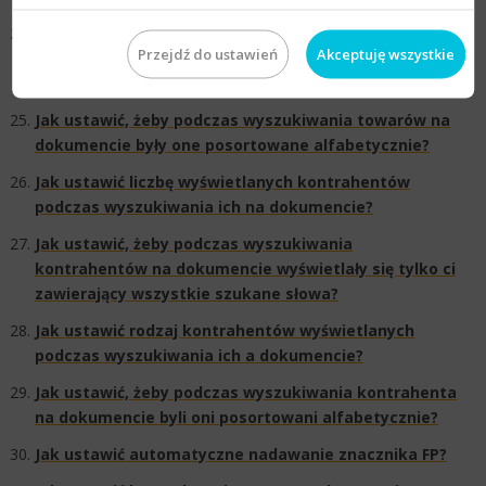
Jak ustawić, żeby podczas wyszukiwania towarów na
Przejdź do ustawień
Akceptuję wszystkie
dokumencie wyświetlały się tylko te zawierające
wszystkie szukane słowa?​​​​
Jak ustawić, żeby podczas wyszukiwania towarów na
dokumencie były one posortowane alfabetycznie?
Jak ustawić liczbę wyświetlanych kontrahentów
podczas wyszukiwania ich na dokumencie?
Jak ustawić, żeby podczas wyszukiwania
kontrahentów na dokumencie wyświetlały się tylko ci
zawierający wszystkie szukane słowa?​​​
Jak ustawić rodzaj kontrahentów wyświetlanych
podczas wyszukiwania ich a dokumencie?​​
Jak ustawić, żeby podczas wyszukiwania kontrahenta
na dokumencie byli oni posortowani alfabetycznie?
Jak ustawić automatyczne nadawanie znacznika FP?​​​​