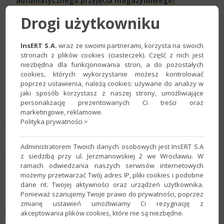
automatycznego przyjęcia magazynowego?
Jak ustawić domyślny podtytuł powiązanego
Drogi użytkowniku
automatycznego przyjęcia magazynowego?​​
InsERT S.A.
wraz ze swoimi partnerami, korzysta na swoich
Jak ustawić dane do fiskalizacji?
stronach z plików cookies (ciasteczek). Część z nich jest
Jak ustawić domyślny termin płatności?
niezbędna dla funkcjonowania stron, a do pozostałych
cookies, których wykorzystanie możesz kontrolować
Jak ustawić obliczanie reszty?​
poprzez ustawienia, należą cookies: używane do analizy w
jaki sposób korzystasz z naszej strony, umożliwiające
Jak ustawić dodanie działania po wystawieniu faktury
personalizację prezentowanych Ci treści oraz
VAT sprzedaży zaliczkowej cząstkowej?​
marketingowe, reklamowe.
Polityka prywatności >
Jak ustawić dodanie działania po edycji faktury VAT
sprzedaży zaliczkowej cząstkowej​?
Administratorem Twoich danych osobowych jest InsERT S.A
Jak włączyć pokazywanie podsumowania w zawartości
z siedzibą przy ul. Jerzmanowskiej 2 we Wrocławiu. W
dokumentu?​
ramach odwiedzania naszych serwisów internetowych
możemy przetwarzać Twój adres IP, pliki cookies i podobne
Jak ustawić maksymalną liczbę wyświetlanych
dane nt. Twojej aktywności oraz urządzeń użytkownika.
towarów podczas ich wyszukiwania na dokumencie?
Ponieważ szanujemy Twoje prawo do prywatności, poprzez
zmianę ustawień umożliwiamy Ci rezygnację z
Jak włączyć wyszukiwanie tylko tych towarów, które
akceptowania plików cookies, które nie są niezbędne.
są w magazynie?​