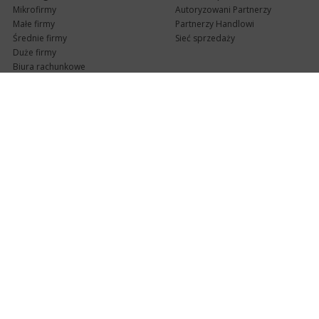
Mikrofirmy
Autoryzowani Partnerzy
Małe firmy
Partnerzy Handlowi
Średnie firmy
Sieć sprzedaży
Duże firmy
Biura rachunkowe
Pomoc techniczna
Uaktualnienia
Pomoc zdalna
Abonament
e-Pomoc techniczna
Aktualne wersje
Forum użytkowników
Formularz kontaktowy
Punkty Serwisowe
teleKonsultant
InsERT Status
Dla Partnerów
Kanały informacyjne
Serwis dla Partnerów
RSS
Zostań Partnerem
newsletter email