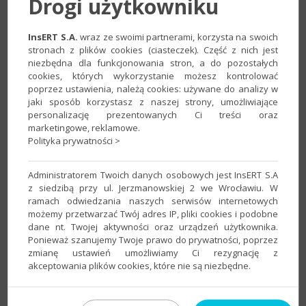
Drogi użytkowniku
InsERT S.A.
wraz ze swoimi partnerami, korzysta na swoich
stronach z plików cookies (ciasteczek). Część z nich jest
niezbędna dla funkcjonowania stron, a do pozostałych
cookies, których wykorzystanie możesz kontrolować
poprzez ustawienia, należą cookies: używane do analizy w
jaki sposób korzystasz z naszej strony, umożliwiające
personalizację prezentowanych Ci treści oraz
2. W sekcji
Wezwania do zapłaty
utworzony wcześniej
marketingowe, reklamowe.
Szablon wiadomości SMS
.
Zapisać
zmiany.
Polityka prywatności >
​
Administratorem Twoich danych osobowych jest InsERT S.A
z siedzibą przy ul. Jerzmanowskiej 2 we Wrocławiu. W
ramach odwiedzania naszych serwisów internetowych
możemy przetwarzać Twój adres IP, pliki cookies i podobne
dane nt. Twojej aktywności oraz urządzeń użytkownika.
Ponieważ szanujemy Twoje prawo do prywatności, poprzez
zmianę ustawień umożliwiamy Ci rezygnację z
akceptowania plików cookies, które nie są niezbędne.