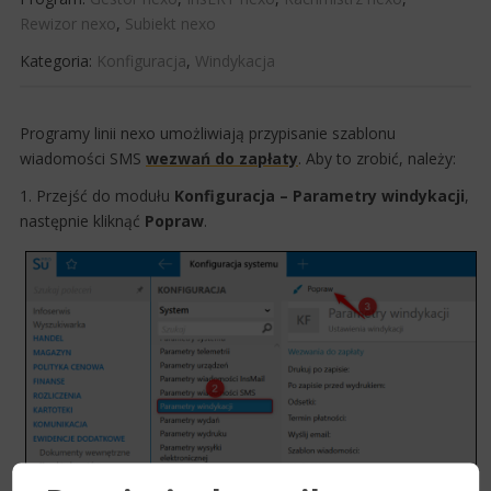
Rewizor nexo
,
Subiekt nexo
Kategoria:
Konfiguracja
,
Windykacja
Programy linii nexo umożliwiają przypisanie szablonu
wiadomości SMS
wezwań do zapłaty​
. Aby to z​​​robić, należy:
1. Przejść do modułu
Konfiguracja – Parametry windykacji
,
następnie kliknąć
Popraw
.