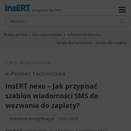
Strona główna
Dla użytkowników
e-Pomoc techniczna
Serwis dla Partnerów
Serwis dla mediów
Wróć do wyszukiwarki
e-Pomoc techniczna
InsERT nexo – Jak przypisać
szablon wiadomości SMS do
wezwania do zapłaty?
Ostatnia modyfikacja:
19.04.2023
Program:
Gestor nexo
,
InsERT nexo
,
Rachmistrz nexo
,