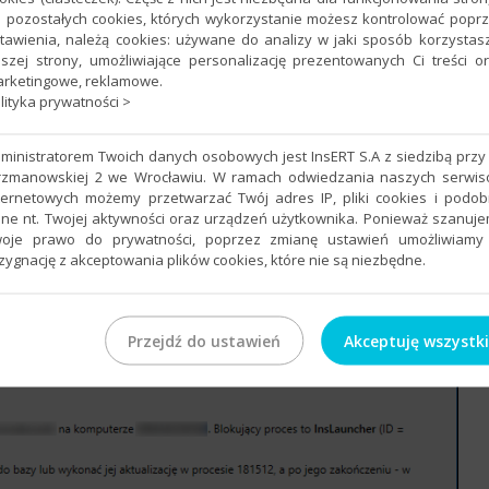
 pozostałych cookies, których wykorzystanie możesz kontrolować popr
tawienia, należą cookies: używane do analizy w jaki sposób korzystas
szej strony, umożliwiające personalizację prezentowanych Ci treści o
rketingowe, reklamowe.
lityka prywatności >
ministratorem Twoich danych osobowych jest InsERT S.A z siedzibą przy 
rzmanowskiej 2 we Wrocławiu. W ramach odwiedzania naszych serwi
ternetowych możemy przetwarzać Twój adres IP, pliki cookies i podo
ne nt. Twojej aktywności oraz urządzeń użytkownika. Ponieważ szanuj
oje prawo do prywatności, poprzez zmianę ustawień umożliwiamy
zygnację z akceptowania plików cookies, które nie są niezbędne.
rnego menu wybrać
Blokada
–
Przedłuż blokadę
.
Przejdź do ustawień
Akceptuję wszystk