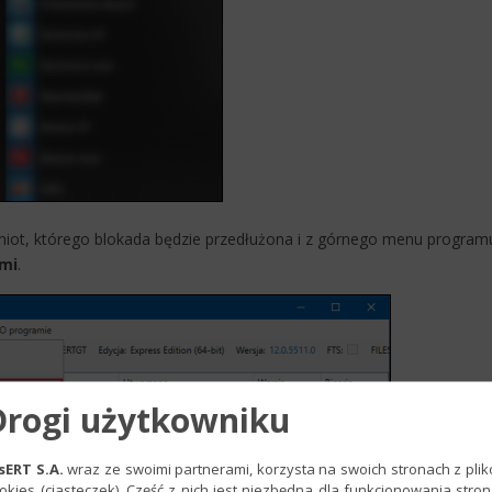
iot, którego blokada będzie przedłużona i z górnego menu program
ami
.
Drogi użytkowniku
sERT S.A.
wraz ze swoimi partnerami, korzysta na swoich stronach z pli
okies (ciasteczek). Część z nich jest niezbędna dla funkcjonowania stron