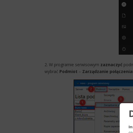
2. W programie serwisowym
zaznaczyć
podm
wybrać
Podmiot
–
Zarządzanie połączeni
In
co