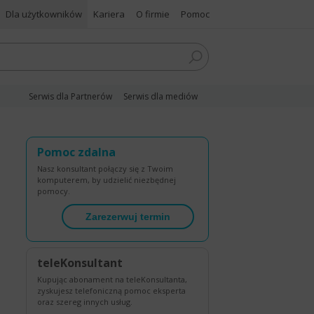
Dla użytkowników
Kariera
O firmie
Pomoc
Serwis dla Partnerów
Serwis dla mediów
Pomoc zdalna
Nasz konsultant połączy się z Twoim
komputerem, by udzielić niezbędnej
pomocy.
Zarezerwuj termin
teleKonsultant
Kupując abonament na teleKonsultanta,
zyskujesz telefoniczną pomoc eksperta
oraz szereg innych usług.