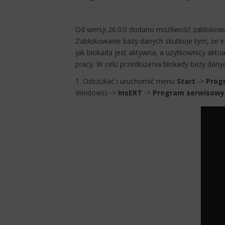
Od wersji 26.0.0 dodano możliwość zablokow
Zablokowanie bazy danych skutkuje tym, że i
jak blokada jest aktywna, a użytkownicy akt
pracy. W celu przedłużenia blokady bazy danyc
1. Odszukać i uruchomić menu
Start
->
Prog
Windows) ->
InsERT
->
Program serwisowy