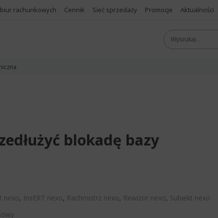
 biur rachunkowych
Cennik
Sieć sprzedaży
Promocje
Aktualności
niczna
rzedłużyć blokadę bazy
t nexo
,
InsERT nexo
,
Rachmistrz nexo
,
Rewizor nexo
,
Subiekt nexo
sowy