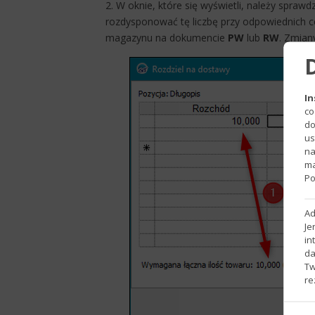
2. W oknie, które się wyświetli, należy sprawd
rozdysponować tę liczbę przy odpowiednich ce
magazynu na dokumencie
PW
lub
RW
. Zmian
In
co
do
us
na
ma
Po
Ad
Je
in
da
Tw
re