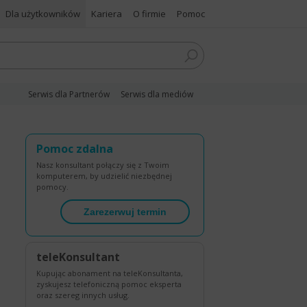
Dla użytkowników
Kariera
O firmie
Pomoc
Serwis dla Partnerów
Serwis dla mediów
Pomoc zdalna
Nasz konsultant połączy się z Twoim
komputerem, by udzielić niezbędnej
pomocy.
Zarezerwuj termin
teleKonsultant
Kupując abonament na teleKonsultanta,
zyskujesz telefoniczną pomoc eksperta
oraz szereg innych usług.