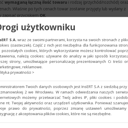
zić
wymaganą łączną ilość towaru
i rodzaj (przychód/rozchód) ora
nach. Właśnie po tych cenach towar zostanie przyjęty lub wydany z
y zapisać przyciskiem
OK
.
Drogi użytkowniku
sERT S.A.
wraz ze swoimi partnerami, korzysta na swoich stronach z pli
okies (ciasteczek). Część z nich jest niezbędna dla funkcjonowania stron
 pozostałych cookies, których wykorzystanie możesz kontrolować popr
tawienia, należą cookies: używane do analizy w jaki sposób korzystas
szej strony, umożliwiające personalizację prezentowanych Ci treści o
rketingowe, reklamowe.
lityka prywatności >
ministratorem Twoich danych osobowych jest InsERT S.A z siedzibą przy 
rzmanowskiej 2 we Wrocławiu. W ramach odwiedzania naszych serwi
ternetowych możemy przetwarzać Twój adres IP, pliki cookies i podo
ne nt. Twojej aktywności oraz urządzeń użytkownika. Ponieważ szanuj
oje prawo do prywatności, poprzez zmianę ustawień umożliwiamy
zygnację z akceptowania plików cookies, które nie są niezbędne.