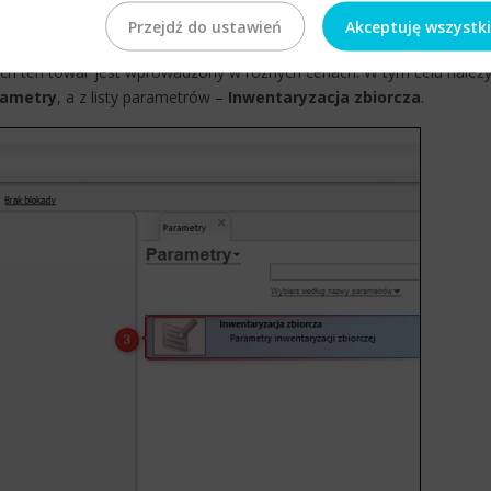
Przejdź do ustawień
Akceptuję wszystk
ć automatycznie wstawiana do pozycji przychodu i rozchodu w
wych ten towar jest wprowadzony w różnych cenach. W tym celu należ
rametry
, a z listy parametrów –
Inwentaryzacja zbiorcza
.