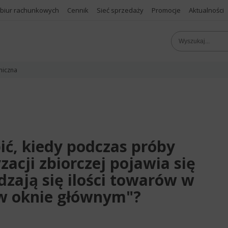
 biur rachunkowych
Cennik
Sieć sprzedaży
Promocje
Aktualności
niczna
bić, kiedy podczas próby
acji zbiorczej pojawia się
zają się ilości towarów w
i w oknie głównym"?