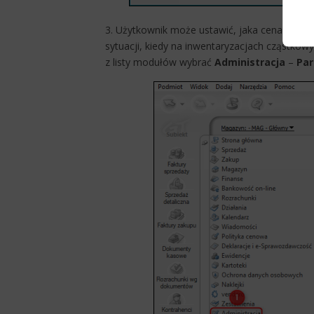
3. Użytkownik może ustawić, jaka cena ma by
sytuacji, kiedy na inwentaryzacjach cząstko
z listy modułów wybrać
Administracja
–
Pa