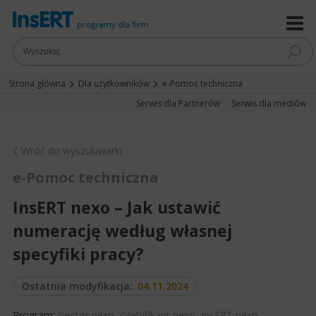
Strona główna
Dla użytkowników
e-Pomoc techniczna
Serwis dla Partnerów
Serwis dla mediów
Wróć do wyszukiwarki
e-Pomoc techniczna
InsERT nexo – Jak ustawić
numerację według własnej
specyfiki pracy?
Ostatnia modyfikacja:
04.11.2024
Program:
Gestor nexo
,
Gratyfikant nexo
,
InsERT nexo
,