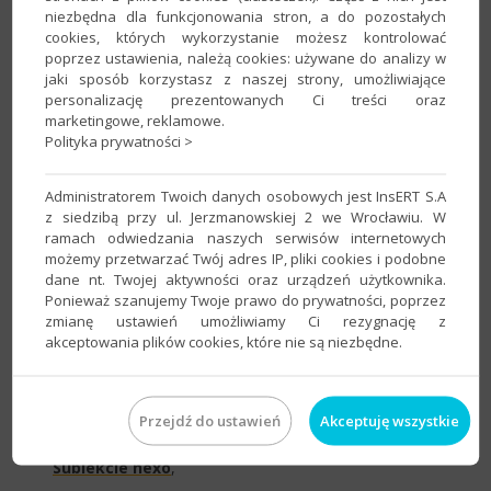
niezbędna dla funkcjonowania stron, a do pozostałych
cookies, których wykorzystanie możesz kontrolować
W e–Pomocy tec​hnicznej zostały opisa​ne poniższe ​operacje:
poprzez ustawienia, należą cookies: używane do analizy w
jaki sposób korzystasz z naszej strony, umożliwiające
Stworzenie i przypisanie własnej numeracji
,
personalizację prezentowanych Ci treści oraz
marketingowe, reklamowe.
Powielenie numeracji
,
Polityka prywatności >
Dodanie roku do postaci numeru poleceń
księgowania w Rewizorze nexo
,
Administratorem Twoich danych osobowych jest InsERT S.A
z siedzibą przy ul. Jerzmanowskiej 2 we Wrocławiu. W
Dodanie roku do postaci numeru dokumentów
ramach odwiedzania naszych serwisów internetowych
księgowych w Rewizorze nexo
,
możemy przetwarzać Twój adres IP, pliki cookies i podobne
dane nt. Twojej aktywności oraz urządzeń użytkownika.
Zmiana numeracji dokumentów na miesięczną w
Ponieważ szanujemy Twoje prawo do prywatności, poprzez
Subiekcie nexo
,
zmianę ustawień umożliwiamy Ci rezygnację z
akceptowania plików cookies, które nie są niezbędne.
Zmiana numeracji dokumentów na roczną w
Subiekcie nexo
,
Zmiana numeracji korekt kosztów dla
Przejdź do ustawień
Akceptuję wszystkie
dokumentów handlowych i magazynowych w
Subiekcie nexo
,