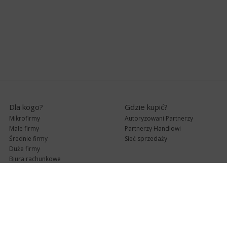
Dla kogo?
Gdzie kupić?
Mikrofirmy
Autoryzowani Partnerzy
Małe firmy
Partnerzy Handlowi
Średnie firmy
Sieć sprzedaży
Duże firmy
Biura rachunkowe
Pomoc techniczna
Uaktualnienia
Pomoc zdalna
Abonament
e-Pomoc techniczna
Aktualne wersje
Forum użytkowników
Formularz kontaktowy