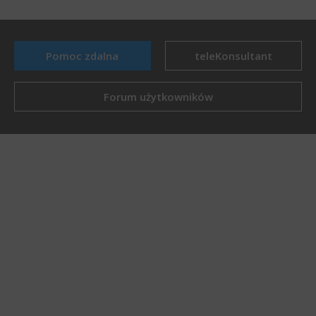
Pomoc zdalna
teleKonsultant
Forum użytkowników