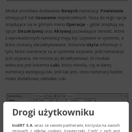
Moduł umożliwia dodawanie
Nowych
numeracji,
Powielanie
istniejących lub
Usuwanie
niepotrzebnych. Służą do tego opcje
znajdujące się w górnym menu
Operacje
– gdzie znajdują się
opcje:
Dezaktywuj
oraz
Aktywuj
pozwalające określić, które
z wprowadzonych numeracji mają być używane w systemie, a
które zostaną zdezaktywowane. Kolum​na
Użyta
informuje o
tym, które numeracje są w systemie używane. Jeśli numeracja
jest używana, nie można jej dezaktywować. W module
widoczna jest kolumna
Luki
, która określa, czy w danej
numeracji występują luki. Jeśli tak jest, okno numeracji będzie
miało dodatkową zakładkę Luki.
Drogi użytkowniku
InsERT S.A.
wraz ze swoimi partnerami, korzysta na swoich
stronach z plików cookies (ciasteczek). Część z nich jest