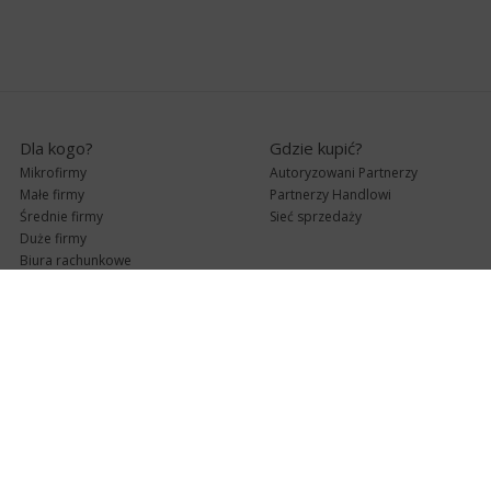
Dla kogo?
Gdzie kupić?
Mikrofirmy
Autoryzowani Partnerzy
Małe firmy
Partnerzy Handlowi
Średnie firmy
Sieć sprzedaży
Duże firmy
Biura rachunkowe
Pomoc techniczna
Uaktualnienia
Pomoc zdalna
Abonament
e-Pomoc techniczna
Aktualne wersje
Forum użytkowników
Formularz kontaktowy
Punkty Serwisowe
teleKonsultant
InsERT Status