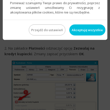
Ponieważ szanujemy Twoje prawo do prywatności, poprzez
zmianę ustawień umożliwiamy Ci rezygnację z
akceptowania plików cookies, które nie są niezbędne.
Przejdź do ustawień
Akceptuję wszystkie
2. Na zakładce
Płatności
odznaczyć opcję
Zezwalaj na
kredyt kupiecki
. Zmiany zapisać przyciskiem
OK
.