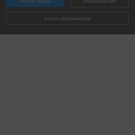
Pomoc zdalna
teleKonsultant
Forum użytkowników