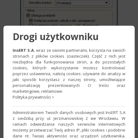
Drogi użytkowniku
InsERT S.A.
wraz ze swoimi partnerami, korzysta na swoich
stronach z plików cookies (ciasteczek). Część z nich jest
niezbędna dla funkcjonowania stron, a do pozostałych
cookies, których wykorzystanie możesz kontrolować
poprzez ustawienia, należą cookies: używane do analizy w
II Dla wybranego kontrahenta
jaki sposób korzystasz z naszej strony, umożliwiające
personalizację prezentowanych Ci treści oraz
Aby zablokować możliwość sprzedaży odroczonej dla
marketingowe, reklamowe.
konkretnego kontrahenta, należy:
Polityka prywatności >
1. Z listy modułów wybrać
Kartoteki
–
Kontrahenci
,
zaznaczyć
kontrahenta, któremu sprzedaż na kredyt kupiecki
Administratorem Twoich danych osobowych jest InsERT S.A
będzie blokowana i wybrać opcję
Popraw
.
z siedzibą przy ul. Jerzmanowskiej 2 we Wrocławiu. W
ramach odwiedzania naszych serwisów internetowych
możemy przetwarzać Twój adres IP, pliki cookies i podobne
dane nt. Twojej aktywności oraz urządzeń użytkownika.