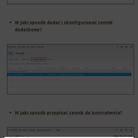
W jaki sposób dodać i skonfigurować cennik
dodatkowy?
W jaki sposób przypisać cennik do kontrahenta?