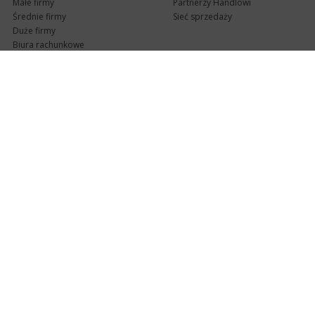
Małe firmy
Partnerzy Handlowi
Średnie firmy
Sieć sprzedaży
Duże firmy
Biura rachunkowe
Pomoc techniczna
Uaktualnienia
Pomoc zdalna
Abonament
e-Pomoc techniczna
Aktualne wersje
Forum użytkowników
Formularz kontaktowy
Punkty Serwisowe
teleKonsultant
InsERT Status
Dla Partnerów
Kanały informacyjne
Serwis dla Partnerów
RSS
Zostań Partnerem
newsletter email