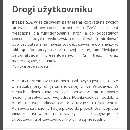
Drogi użytkowniku
InsERT S.A.
wraz ze swoimi partnerami, korzysta na swoich
stronach z plików cookies (ciasteczek). Część z nich jest
niezbędna dla funkcjonowania stron, a do pozostałych
cookies, których wykorzystanie możesz kontrolować
poprzez ustawienia, należą cookies: używane do analizy w
jaki sposób korzystasz z naszej strony, umożliwiające
personalizację prezentowanych Ci treści oraz
Dzięki zastosowania szablonów klientów istnieje możliwość
marketingowe, reklamowe.
przypisania osobnych cenników dla firm i osób fizycznych.
Polityka prywatności >
Szablony klientów zawierają podstawowe dane, które zostaną
podpowiedziane podczas dodawania nowego klienta. Zaletą
Administratorem Twoich danych osobowych jest InsERT S.A
tego rozwiązania jest możliwość dodania własnych szablonów,
z siedzibą przy ul. Jerzmanowskiej 2 we Wrocławiu. W
ramach odwiedzania naszych serwisów internetowych
co umożliwia szybsze dodanie klienta.
możemy przetwarzać Twój adres IP, pliki cookies i podobne
dane nt. Twojej aktywności oraz urządzeń użytkownika.
W jaki sposób przypisać osobny cennik dla firm i
Ponieważ szanujemy Twoje prawo do prywatności, poprzez
osób fizycznych?
zmianę ustawień umożliwiamy Ci rezygnację z
akceptowania plików cookies, które nie są niezbędne.