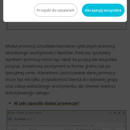
Przejdź do ustawień
Akceptuję wszystkie
Moduł promocji umożliwia tworzenie cyklicznych promocji
określonego asortymentu i klientów. Podczas sprzedaży
wynikiem promocji może być rabat na pozycj​​i lub wszystkie
pozycje, dodatkowy asortyment w formie gratisu lub po
specjalnej cenie. Warunkiem zastosowanie danej promocji
może być nie tylko przynależność klienta do wybranej grupy
oraz zakup wskazanego asortymentu, ale również wartość
dokonywanego zakupu.
W jaki sposób dodać promocje?