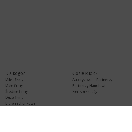
Dla kogo?
Gdzie kupić?
Mikrofirmy
Autoryzowani Partnerzy
Małe firmy
Partnerzy Handlowi
Średnie firmy
Sieć sprzedaży
Duże firmy
Biura rachunkowe
Pomoc techniczna
Uaktualnienia
Pomoc zdalna
Abonament
e-Pomoc techniczna
Aktualne wersje