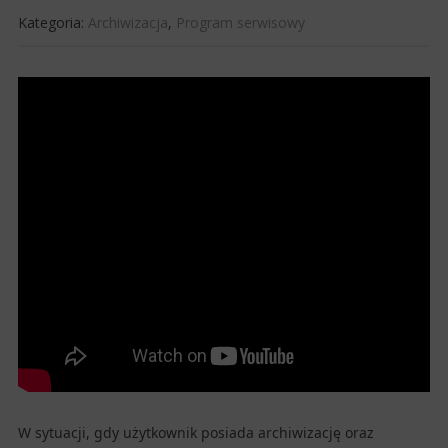
Kategoria:
Archiwizacja
,
Program serwisowy
W sytuacji, gdy użytkownik posiada archiwizację oraz