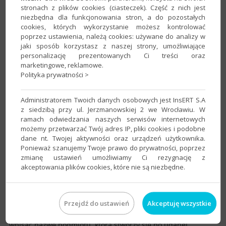
menu
Podmiot
następnie
Dearchiwizuj z dysku
lub
stronach z plików cookies (ciasteczek). Część z nich jest
Derachiwizuj z chmury
. W opisywanym przykładzie
niezbędna dla funkcjonowania stron, a do pozostałych
cookies, których wykorzystanie możesz kontrolować
została wybrana opcja
Dearchiwizuj z dysku
.
poprzez ustawienia, należą cookies: używane do analizy w
jaki sposób korzystasz z naszej strony, umożliwiające
personalizację prezentowanych Ci treści oraz
marketingowe, reklamowe.
Polityka prywatności >
Administratorem Twoich danych osobowych jest InsERT S.A
z siedzibą przy ul. Jerzmanowskiej 2 we Wrocławiu. W
ramach odwiedzania naszych serwisów internetowych
możemy przetwarzać Twój adres IP, pliki cookies i podobne
dane nt. Twojej aktywności oraz urządzeń użytkownika.
Ponieważ szanujemy Twoje prawo do prywatności, poprzez
zmianę ustawień umożliwiamy Ci rezygnację z
akceptowania plików cookies, które nie są niezbędne.
Przejdź do ustawień
Akceptuję wszystkie
4. Wskazać plik archiwum, a następnie w nazwie należy
wpisać nazwę podmiotu, która stworzy się po udanej