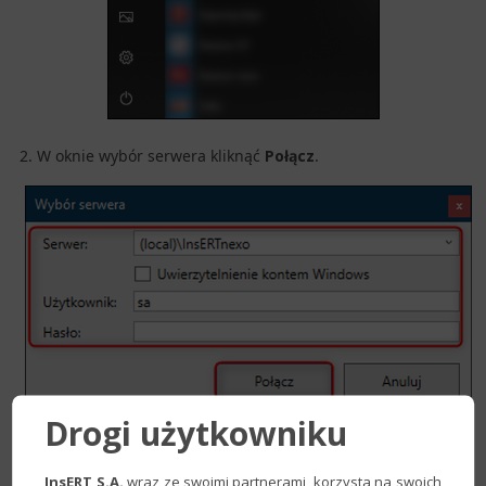
2. W oknie wybór serwera kliknąć
Połącz
.
Drogi użytkowniku
3. Proszę przejść w górne
InsERT S.A.
wraz ze swoimi partnerami, korzysta na swoich