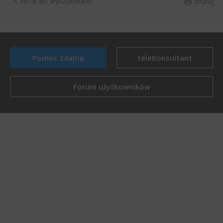
Wróć do wyszukiwarki
drukuj
Pomoc zdalna
teleKonsultant
Forum użytkowników