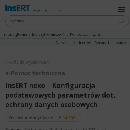
Strona główna
Dla użytkowników
e-Pomoc techniczna
Serwis dla Partnerów
Serwis dla mediów
Wróć do wyszukiwarki
e-Pomoc techniczna
InsERT nexo – Konfiguracja
podstawowych parametrów dot.
ochrony danych osobowych
Ostatnia modyfikacja:
18.04.2024
Program:
Gestor nexo
,
Gratyfikant nexo
,
InsERT nexo
,