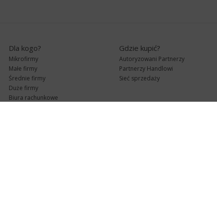
Dla kogo?
Gdzie kupić?
Mikrofirmy
Autoryzowani Partnerzy
Małe firmy
Partnerzy Handlowi
Średnie firmy
Sieć sprzedaży
Duże firmy
Biura rachunkowe
Pomoc techniczna
Uaktualnienia
Pomoc zdalna
Abonament
e-Pomoc techniczna
Aktualne wersje
Forum użytkowników
Formularz kontaktowy
Punkty Serwisowe
teleKonsultant
InsERT Status
Dla Partnerów
Kanały informacyjne