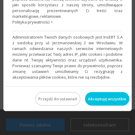
jaki sposób korzystasz z naszej strony, umożliwiające
personalizację prezentowanych Ci treści oraz
marketingowe, reklamowe.
Polityka prywatności >
Administratorem Twoich danych osobowych jest InsERT S.A
z siedzibą przy ul. Jerzmanowskiej 2 we Wrocławiu. W
Poradnik RODO, w którym zostały opisane wszystkie
ramach odwiedzania naszych serwisów internetowych
możemy przetwarzać Twój adres IP, pliki cookies i podobne
funkcjonalności,​ można pobrać
tutaj
.
dane nt. Twojej aktywności oraz urządzeń użytkownika.
Ponieważ szanujemy Twoje prawo do prywatności, poprzez
TAK
NIE
Czy artykuł był pomocny?
zmianę ustawień umożliwiamy Ci rezygnację z
akceptowania plików cookies, które nie są niezbędne.
Wróć do wyszukiwarki
drukuj
Przejdź do ustawień
Akceptuję wszystkie
Pomoc zdalna
teleKonsultant