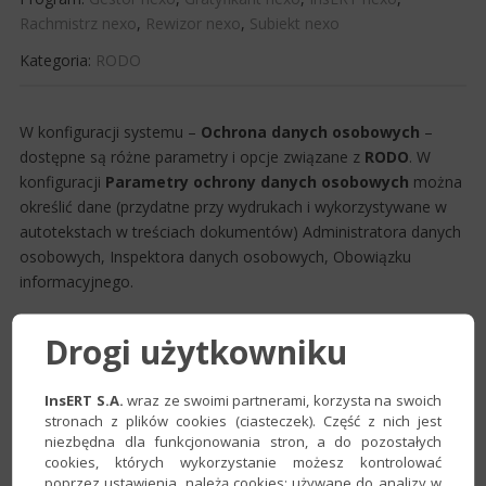
Rachmistrz nexo
,
Rewizor nexo
,
Subiekt nexo
Kategoria:
RODO
W konfi​​guracji systemu –
Ochrona danych osobowych
–
dostępne są różne parametry i opcje związane z
RODO
. W
konfiguracji
Parametry ochrony danych osobowych
można
określić dane (przydatne przy wydrukach i wykorzystywane w
autotekstach w treściach dokumentów) Administratora danych
osobowych, Inspektora danych osobowych, Obowiązku
informacyjnego.
Drogi użytkowniku
InsERT S.A.
wraz ze swoimi partnerami, korzysta na swoich
stronach z plików cookies (ciasteczek). Część z nich jest
niezbędna dla funkcjonowania stron, a do pozostałych
cookies, których wykorzystanie możesz kontrolować
poprzez ustawienia, należą cookies: używane do analizy w