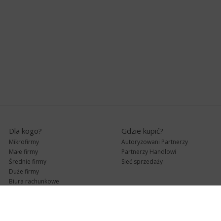
Dla kogo?
Gdzie kupić?
Mikrofirmy
Autoryzowani Partnerzy
Małe firmy
Partnerzy Handlowi
Średnie firmy
Sieć sprzedaży
Duże firmy
Biura rachunkowe
Pomoc techniczna
Uaktualnienia
Pomoc zdalna
Abonament