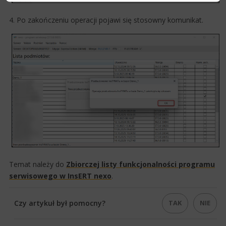
4. Po zakończeniu operacji pojawi się stosowny komunikat.
Temat należy do
Zbiorczej listy funkcjonalności programu
serwisowego w InsERT nexo​
.
TAK
NIE
Czy artykuł był pomocny?