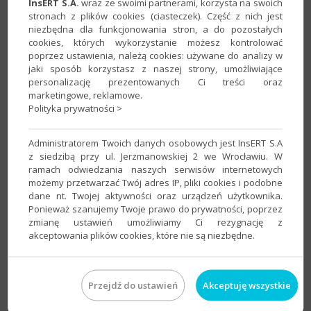
InsERT S.A.
wraz ze swoimi partnerami, korzysta na swoich
stronach z plików cookies (ciasteczek). Część z nich jest
niezbędna dla funkcjonowania stron, a do pozostałych
cookies, których wykorzystanie możesz kontrolować
poprzez ustawienia, należą cookies: używane do analizy w
jaki sposób korzystasz z naszej strony, umożliwiające
personalizację prezentowanych Ci treści oraz
marketingowe, reklamowe.
Polityka prywatności >
3. Po zaznaczeniu podmiotu na liście skorzystać z górnego
menu
Podmiot
–
Przebuduj InsTYNKT
.
Administratorem Twoich danych osobowych jest InsERT S.A
z siedzibą przy ul. Jerzmanowskiej 2 we Wrocławiu. W
ramach odwiedzania naszych serwisów internetowych
możemy przetwarzać Twój adres IP, pliki cookies i podobne
dane nt. Twojej aktywności oraz urządzeń użytkownika.
Ponieważ szanujemy Twoje prawo do prywatności, poprzez
zmianę ustawień umożliwiamy Ci rezygnację z
akceptowania plików cookies, które nie są niezbędne.
Przejdź do ustawień
Akceptuję wszystkie