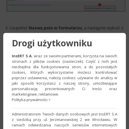
​
3. Uzupełnić
Nazwę pola w formularzu
, a następnie wybrać z
rozwijanej listy dodane wcześniej
Pole ​własne w nexo
.
Drogi użytkowniku
InsERT S.A.
wraz ze swoimi partnerami, korzysta na swoich
stronach z plików cookies (ciasteczek). Część z nich jest
niezbędna dla funkcjonowania stron, a do pozostałych
cookies, których wykorzystanie możesz kontrolować
poprzez ustawienia, należą cookies: używane do analizy w
jaki sposób korzystasz z naszej strony, umożliwiające
personalizację prezentowanych Ci treści oraz
marketingowe, reklamowe.
Polityka prywatności >
4. Dodane pole pojawi się w sekcji
Konfiguracja pól na
Administratorem Twoich danych osobowych jest InsERT S.A
formularzu klienta
, gdzie można określić, czy jego
z siedzibą przy ul. Jerzmanowskiej 2 we Wrocławiu. W
ramach odwiedzania naszych serwisów internetowych
uzupełnienie ma być
opcjonalne
,
wymagane
lub
wyłączone
.