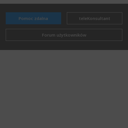
Pomoc zdalna
teleKonsultant
Forum użytkowników