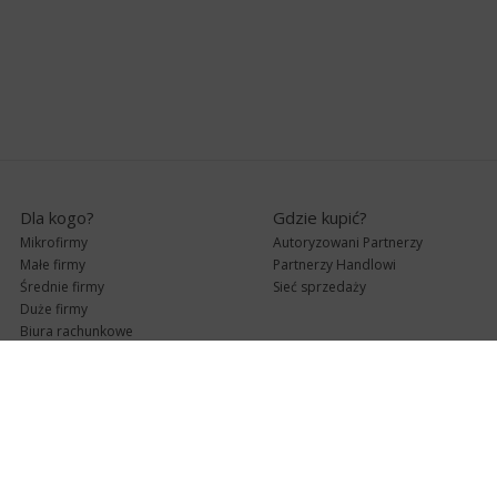
Dla kogo?
Gdzie kupić?
Mikrofirmy
Autoryzowani Partnerzy
Małe firmy
Partnerzy Handlowi
Średnie firmy
Sieć sprzedaży
Duże firmy
Biura rachunkowe
Pomoc techniczna
Uaktualnienia
Pomoc zdalna
Abonament
e-Pomoc techniczna
Aktualne wersje
Forum użytkowników
Formularz kontaktowy
Punkty Serwisowe