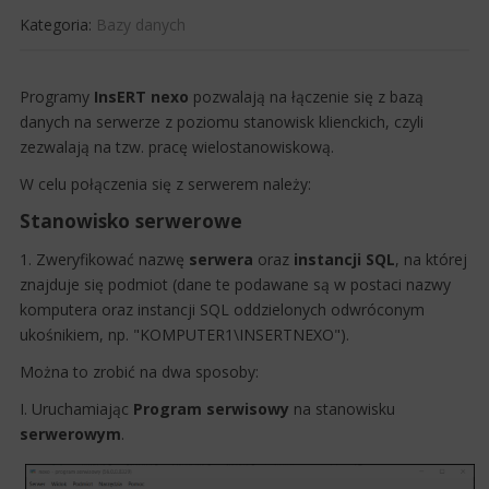
Kategoria:
Bazy danych
Programy
InsERT nexo
pozwalają na łączenie się z bazą
danych na serwerze z poziomu stanowisk klienckich, czyli
zezwalają na tzw. pracę wielostanowiskową.
W celu połączenia się z serwerem należy:
Stanowisko serwerowe
1. Zweryfikować nazwę
serwera
oraz
instancji SQL
​, na której
znajduje się podmiot (dane te podawane są w postaci nazwy
komputera oraz instancji SQL oddzielonych odwróconym
ukośnikiem, np. "KOMPUTER1\INSERTNEXO").
Można to zrobić na dwa sposoby:
I. Uruchamiając
P​rogram serwisowy
na stanowisku
serwerowym
.