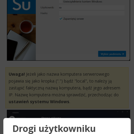
Uwaga!
Jeżeli jako nazwa komputera serwerowego
pojawia się jako kropka (".") bądź "local", to należy ją
zastąpić faktyczną nazwą komputera, bądź jego adresem
IP. Nazwę komputera można sprawdzić, przechodząc do
ustawień systemu Windows
.
Drogi użytkowniku