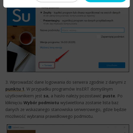
3.​ Wprowadzić dane logowania do serwera zgodnie z danymi z
punkt​u 1​
. W przypadku programów InsERT domyślnym
użytkownikiem jest
sa
, a hasło należy pozostawić
puste
. Po
kliknięciu
Wybór podmiotu
wyświetlona zostanie lista baz
danych ze wskazanego stanowiska serwerowego, gdzie będzie
możliwość wybrania prawidłowego podmiotu.​