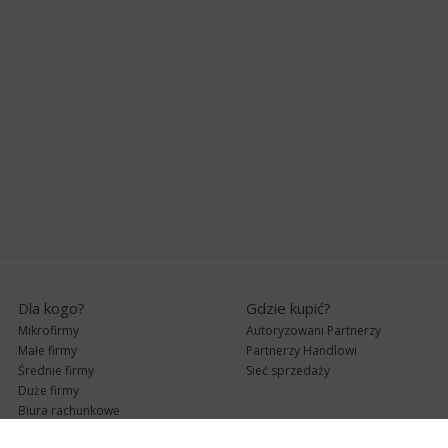
Dla kogo?
Gdzie kupić?
Mikrofirmy
Autoryzowani Partnerzy
Małe firmy
Partnerzy Handlowi
Średnie firmy
Sieć sprzedaży
Duże firmy
Biura rachunkowe