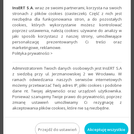
InsERT S.A.
wraz ze swoimi partnerami, korzysta na swoich
stronach z plików cookies (ciasteczek). Część z nich jest
niezbędna dla funkcjonowania stron, a do pozostałych
cookies, których wykorzystanie możesz kontrolować
poprzez ustawienia, należą cookies: używane do analizy w
jaki sposób korzystasz z naszej strony, umożliwiające
personalizację prezentowanych Ci treści oraz
marketingowe, reklamowe.
Polityka prywatności >
Administratorem Twoich danych osobowych jest InsERT S.A
z siedzibą przy ul. Jerzmanowskiej 2 we Wrocławiu. W
ramach odwiedzania naszych serwisów internetowych
Stanowisko klienckie
możemy przetwarzać Twój adres IP, pliki cookies i podobne
dane nt. Twojej aktywności oraz urządzeń użytkownika.
2. ​Uruchomić program na stanowisku
klienckim
i przejść do
Ponieważ szanujemy Twoje prawo do prywatności, poprzez
okna
wyboru serwera
. Można to zrobić uruchamiając
zmianę ustawień umożliwiamy Ci rezygnację z
program z przytrzymanym lewym klawiszem
Ctrl
, lub klikając
akceptowania plików cookies, które nie są niezbędne.
przycisk
Serwer
w oknie wyboru podmiotu.
Przejdź do ustawień
Akceptuję wszystkie