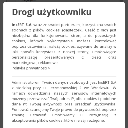
Drogi użytkowniku
InsERT S.A.
wraz ze swoimi partnerami, korzysta na swoich
3. Jeżeli ustawienie ma zostać zastosowane również dla
stronach z plików cookies (ciasteczek). Część z nich jest
istniejących ofert, skorzystać z opcji
Po zapisaniu konta
niezbędna dla funkcjonowania stron, a do pozostałych
cookies, których wykorzystanie możesz kontrolować
zastosuj konfigurację
. Zmiany zatwierdzić przyciskiem
poprzez ustawienia, należą cookies: używane do analizy w
Zapisz
​.
jaki sposób korzystasz z naszej strony, umożliwiające
personalizację prezentowanych Ci treści oraz
marketingowe, reklamowe.
Polityka prywatności >
Administratorem Twoich danych osobowych jest InsERT S.A
z siedzibą przy ul. Jerzmanowskiej 2 we Wrocławiu. W
ramach odwiedzania naszych serwisów internetowych
możemy przetwarzać Twój adres IP, pliki cookies i podobne
dane nt. Twojej aktywności oraz urządzeń użytkownika.
Ponieważ szanujemy Twoje prawo do prywatności, poprzez
zmianę ustawień umożliwiamy Ci rezygnację z
akceptowania plików cookies, które nie są niezbędne.