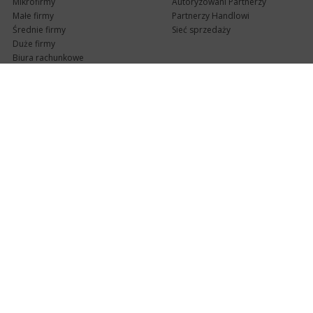
Mikrofirmy
Autoryzowani Partnerzy
Małe firmy
Partnerzy Handlowi
Średnie firmy
Sieć sprzedaży
Duże firmy
Biura rachunkowe
Pomoc techniczna
Uaktualnienia
Pomoc zdalna
Abonament
e-Pomoc techniczna
Aktualne wersje
Forum użytkowników
Formularz kontaktowy
Punkty Serwisowe
teleKonsultant
InsERT Status
Dla Partnerów
Kanały informacyjne
Serwis dla Partnerów
RSS
Zostań Partnerem
newsletter email