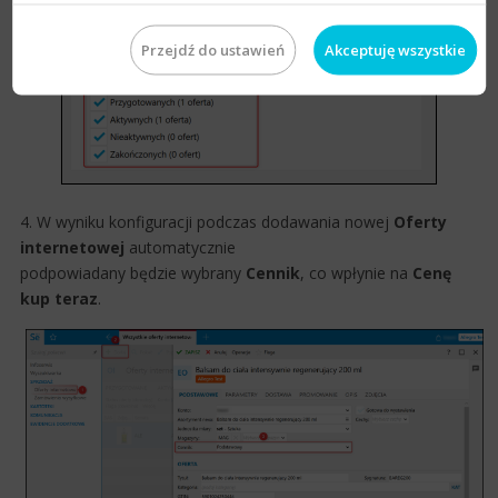
Przejdź do ustawień
Akceptuję wszystkie
4. W wyniku konfiguracji podczas dodawania nowej
Oferty
internetowej
automatycznie
podpowiadany będzie wybrany
Cennik
, co wpłynie na
Cenę
kup teraz
​.